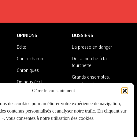
OPINIONS
DOSSIERS
Édito
La presse en danger
Contrechamp
De la fourche à la
fourchette
Chroniques
Grands ensembles,
On nous écrit
grandes idées
Gérer le consentement
Nos invité·es
Lieux abandonnés
sons des cookies pour améliorer votre expérience de navigation,
A côté de la plaque
es contenus personnalisés et analyser notre trafic. En cliquant sur
», vous consentez à notre utilisation des cookies.