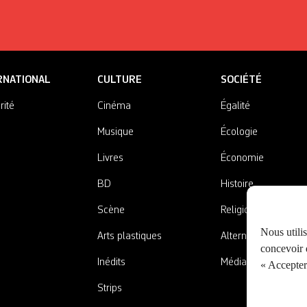
RNATIONAL
CULTURE
SOCIÉTÉ
rité
Cinéma
Égalité
Musique
Écologie
Livres
Économie
BD
Histoire
Scène
Religions
Nous utili
Arts plastiques
Alternatives
concevoir d
Inédits
Médias
« Accepter 
Strips