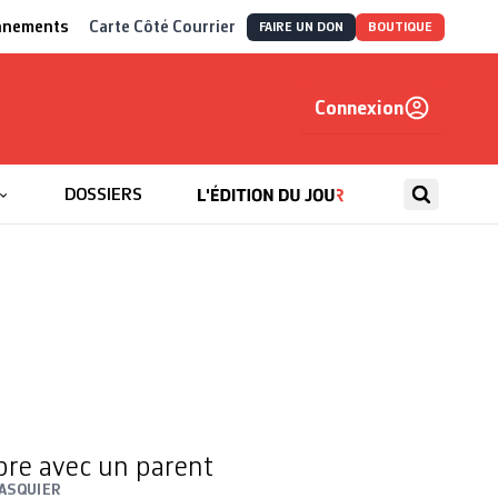
nnements
Carte Côté Courrier
FAIRE UN DON
BOUTIQUE
Connexion
, autrement
DOSSIERS
re avec un parent
PASQUIER