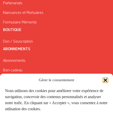
Partenariats
Naissances et Mortuaires
Formulaire Mémento
BOUTIQUE
Don / Souscription
ABONNEMENTS
Abonnements
Bon cadeau
Gérer le consentement
Conditions générales de vente
Réductions de la Carte Côté Courrier
Nous utilisons des cookies pour améliorer votre expérience de
navigation, concevoir des contenus personnalisés et analyser
Application
notre trafic. En cliquant sur « Accepter », vous consentez à notre
utilisation des cookies.