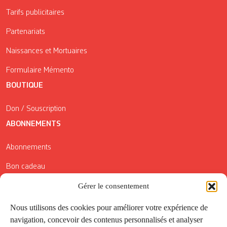
Tarifs publicitaires
Partenariats
Naissances et Mortuaires
Formulaire Mémento
BOUTIQUE
Don / Souscription
ABONNEMENTS
Abonnements
Bon cadeau
Gérer le consentement
Conditions générales de vente
Réductions de la Carte Côté Courrier
Nous utilisons des cookies pour améliorer votre expérience de
navigation, concevoir des contenus personnalisés et analyser
Application