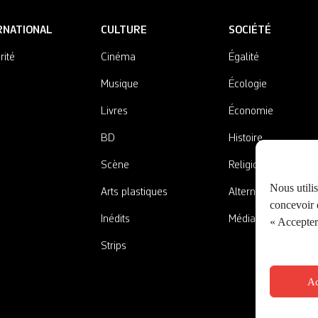
RNATIONAL
CULTURE
SOCIÉTÉ
rité
Cinéma
Égalité
Musique
Écologie
Livres
Économie
BD
Histoire
Scène
Religions
Nous utili
Arts plastiques
Alternatives
concevoir d
Inédits
Médias
« Accepter 
Strips
Ac