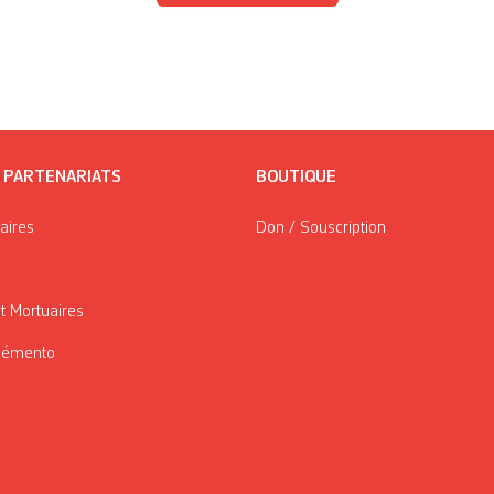
/ PARTENARIATS
BOUTIQUE
taires
Don / Souscription
t Mortuaires
Mémento