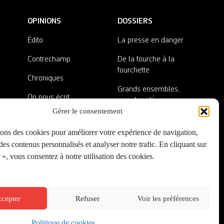
OPINIONS
DOSSIERS
Édito
La presse en danger
Contrechamp
De la fourche à la
fourchette
Chroniques
Grands ensembles,
On nous écrit
grandes idées
Gérer le consentement
Nos invité·es
Lieux abandonnés
sons des cookies pour améliorer votre expérience de navigation,
A côté de la plaque
es contenus personnalisés et analyser notre trafic. En cliquant sur
», vous consentez à notre utilisation des cookies.
cepter
Refuser
Voir les préférences
Politique de cookies