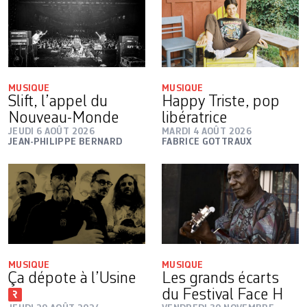
MUSIQUE
MUSIQUE
Slift, l’appel du
Happy Triste, pop
Nouveau-Monde
libératrice
JEUDI 6 AOÛT 2026
MARDI 4 AOÛT 2026
JEAN-PHILIPPE BERNARD
FABRICE GOTTRAUX
MUSIQUE
MUSIQUE
Ça dépote à l’Usine
Les grands écarts
du Festival Face H