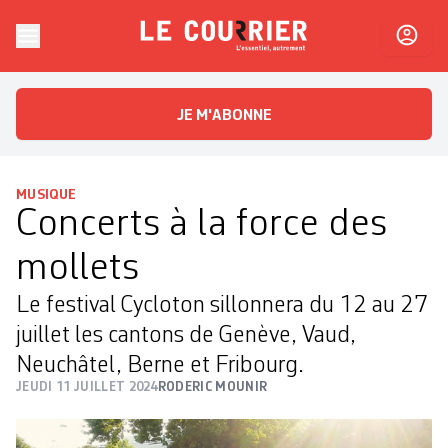
Skip to content
Le Courrier
L'essentiel, autrement
JE M'ABONNE
MUSIQUE
Concerts à la force des
mollets
Le festival Cycloton sillonnera du 12 au 27
juillet les cantons de Genève, Vaud,
Neuchâtel, Berne et Fribourg.
JEUDI 11 JUILLET 2024
RODERIC MOUNIR