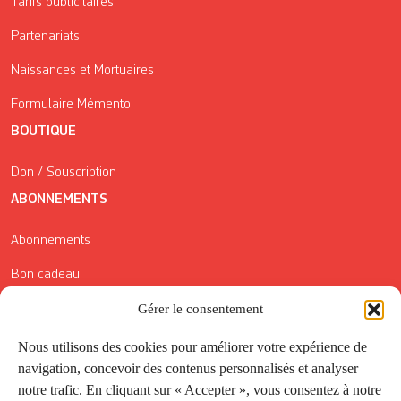
Tarifs publicitaires
Partenariats
Naissances et Mortuaires
Formulaire Mémento
BOUTIQUE
Don / Souscription
ABONNEMENTS
Abonnements
Bon cadeau
Conditions générales de vente
Gérer le consentement
Réductions de la Carte Côté Courrier
Nous utilisons des cookies pour améliorer votre expérience de
navigation, concevoir des contenus personnalisés et analyser
Application
notre trafic. En cliquant sur « Accepter », vous consentez à notre