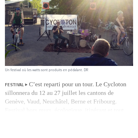
Un festival où les watts sont produits en pédalant. DR
C’est reparti pour un tour. Le Cycloton
FESTIVAL
sillonnera du 12 au 27 juillet les cantons de
Genève, Vaud, Neuchâtel, Berne et Fribourg.
Festival hors murs, écologique, itinérant et tout
public, le Cycloton mise sur des concerts
alimentés par le public à la force des mollets.
Performance possible grâce à un système son, le