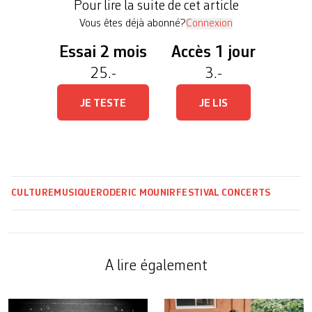
Pour lire la suite de cet article
Cyclotone, créé […]
Vous êtes déjà abonné?
Connexion
Essai 2 mois
Accès 1 jour
25.-
3.-
JE TESTE
JE LIS
CULTURE
MUSIQUE
RODERIC MOUNIR
FESTIVAL
CONCERTS
A lire également