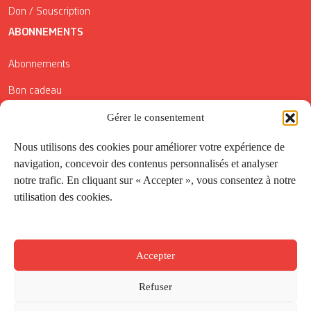
Don / Souscription
ABONNEMENTS
Abonnements
Bon cadeau
Gérer le consentement
Conditions générales de vente
Réductions de la Carte Côté Courrier
Nous utilisons des cookies pour améliorer votre expérience de
navigation, concevoir des contenus personnalisés et analyser
Application
notre trafic. En cliquant sur « Accepter », vous consentez à notre
utilisation des cookies.
Suivez-nous
Accepter
Refuser