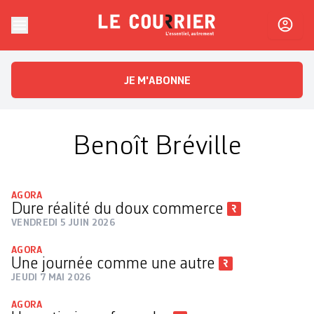
Skip to content
Le Courrier
L'essentiel, autrement
JE M'ABONNE
Benoît Bréville
AGORA
Dure réalité du doux commerce
VENDREDI 5 JUIN 2026
AGORA
Une journée comme une autre
JEUDI 7 MAI 2026
AGORA