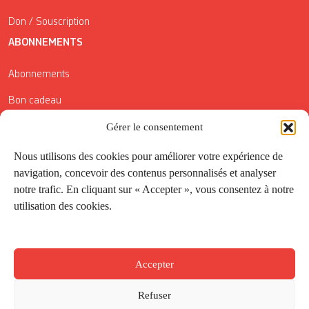
Don / Souscription
ABONNEMENTS
Abonnements
Bon cadeau
Gérer le consentement
Conditions générales de vente
Réductions de la Carte Côté Courrier
Nous utilisons des cookies pour améliorer votre expérience de
navigation, concevoir des contenus personnalisés et analyser
Application
notre trafic. En cliquant sur « Accepter », vous consentez à notre
utilisation des cookies.
Suivez-nous
Accepter
Refuser