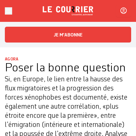
Skip to content
Le Courrier
L'essentiel, autrement
JE M'ABONNE
AGORA
Poser la bonne question
Si, en Europe, le lien entre la hausse des
flux migratoires et la progression des
forces xénophobes est documenté, existe
également une autre corrélation, «plus
étroite encore que la première», entre
l’émigration (intérieure et internationale)
et la poussée de l’extrême droite. Analyse