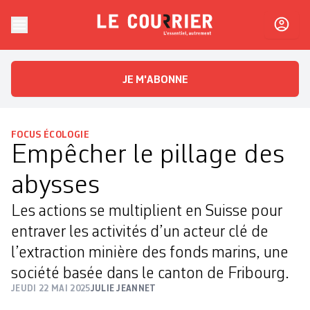
Skip to content
Le Courrier
L'essentiel, autrement
JE M'ABONNE
FOCUS ÉCOLOGIE
Empêcher le pillage des
abysses
Les actions se multiplient en Suisse pour
entraver les activités d’un acteur clé de
l’extraction minière des fonds marins, une
société basée dans le canton de Fribourg.
JEUDI 22 MAI 2025
JULIE JEANNET