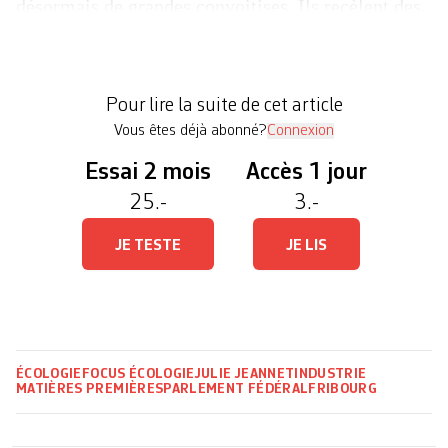
désormais de grandes convoitises. Ils recèlent des
nodules polymétalliques, des sortes de galets
contenant du manganèse, du cobalt, du nickel et du
lithium, matériaux incontournables dans la
Pour lire la suite de cet article
fabrication des […]
Vous êtes déjà abonné?
Connexion
Essai 2 mois
Accès 1 jour
25.-
3.-
JE TESTE
JE LIS
ÉCOLOGIE
FOCUS ÉCOLOGIE
JULIE JEANNET
INDUSTRIE
MATIÈRES PREMIÈRES
PARLEMENT FÉDÉRAL
FRIBOURG