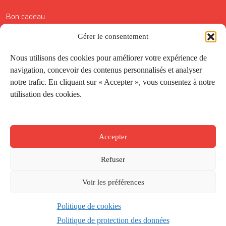
Bon cadeau
Conditions générales de vente
Gérer le consentement
Réductions de la Carte Côté Courrier
Nous utilisons des cookies pour améliorer votre expérience de
navigation, concevoir des contenus personnalisés et analyser
Application
notre trafic. En cliquant sur « Accepter », vous consentez à notre
utilisation des cookies.
Suivez-nous
Accepter
Refuser
Voir les préférences
Politique de cookies
Créé par
Onepixel
&
Wonderweb
&
EPIC
Politique de protection des données