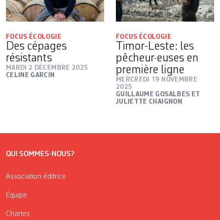
FOCUS ÉCOLOGIE
FOCUS ÉCOLOGIE
Des cépages
Timor-Leste: les
résistants
pêcheur·euses en
MARDI 2 DÉCEMBRE 2025
première ligne
CELINE GARCIN
MERCREDI 19 NOVEMBRE
2025
GUILLAUME GOSALBES ET
JULIETTE CHAIGNON
QUI SOMMES-NOUS?
Association éditrice
Équipe
Chartes