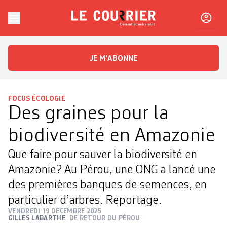
Skip to content
Le Courrier
L'essentiel, autrement
JE M'ABONNE
FOCUS ÉCOLOGIE
Des graines pour la
biodiversité en Amazonie
Que faire pour sauver la biodiversité en
Amazonie? Au Pérou, une ONG a lancé une
des premières banques de semences, en
particulier d’arbres. Reportage.
VENDREDI 19 DÉCEMBRE 2025
GILLES LABARTHE
DE RETOUR DU PÉROU