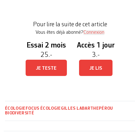
vif, bermudas colorés. Grand, la quarantaine, il est
originaire du Massachusetts, mais a choisi de vivre
sa nouvelle vie tout ailleurs, en zone tropicale
Pour lire la suite de cet article
humide. Madre […]
Vous êtes déjà abonné?
Connexion
Essai 2 mois
Accès 1 jour
25.-
3.-
JE TESTE
JE LIS
ÉCOLOGIE
FOCUS ÉCOLOGIE
GILLES LABARTHE
PÉROU
BIODIVERSITÉ