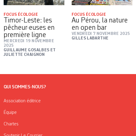
FOCUS ÉCOLOGIE
FOCUS ÉCOLOGIE
Timor-Leste: les
Au Pérou, la nature
pêcheur·euses en
en open bar
première ligne
VENDREDI 7 NOVEMBRE 2025
GILLES LABARTHE
MERCREDI 19 NOVEMBRE
2025
GUILLAUME GOSALBES ET
JULIETTE CHAIGNON
QUI SOMMES-NOUS?
Association éditrice
Équipe
Chartes
Soutenir Le Courrier