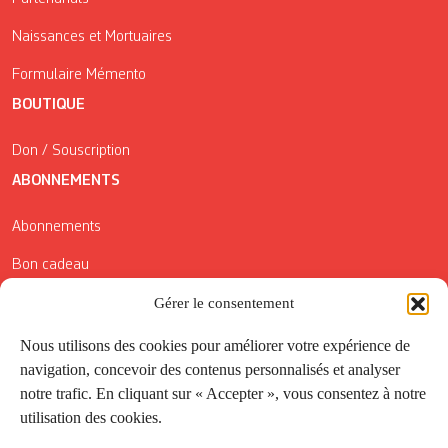
Naissances et Mortuaires
Formulaire Mémento
BOUTIQUE
Don / Souscription
ABONNEMENTS
Abonnements
Bon cadeau
Gérer le consentement
Conditions générales de vente
Réductions de la Carte Côté Courrier
Nous utilisons des cookies pour améliorer votre expérience de
navigation, concevoir des contenus personnalisés et analyser
Application
notre trafic. En cliquant sur « Accepter », vous consentez à notre
utilisation des cookies.