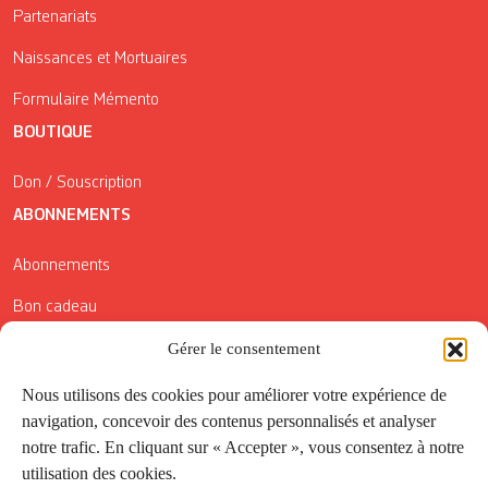
Partenariats
Naissances et Mortuaires
Formulaire Mémento
BOUTIQUE
Don / Souscription
ABONNEMENTS
Abonnements
Bon cadeau
Conditions générales de vente
Gérer le consentement
Réductions de la Carte Côté Courrier
Nous utilisons des cookies pour améliorer votre expérience de
navigation, concevoir des contenus personnalisés et analyser
Application
notre trafic. En cliquant sur « Accepter », vous consentez à notre
utilisation des cookies.