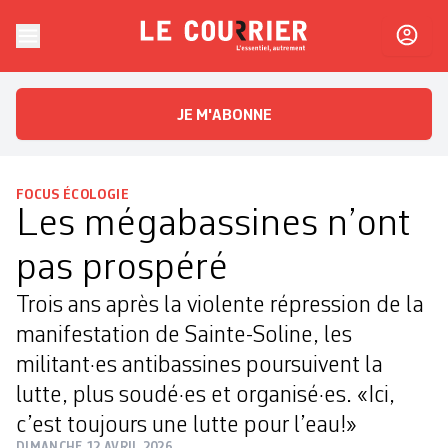
Skip to content
Le Courrier
L'essentiel, autrement
JE M'ABONNE
FOCUS ÉCOLOGIE
Les mégabassines n’ont
pas prospéré
Trois ans après la violente répression de la
manifestation de Sainte-Soline, les
militant·es antibassines poursuivent la
lutte, plus soudé·es et organisé·es. «Ici,
c’est toujours une lutte pour l’eau!»
DIMANCHE 12 AVRIL 2026