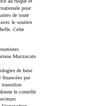
nce au risque et
rnationale pour
aires de toute
 avec le soutien
helle. Cette
conomistes
Mariana Mazzucato
,
ologies de base
é financées par
 transition
donne le contrôle
secteurs
 l’innovation