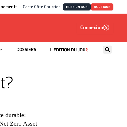
nnements
Carte Côté Courrier
FAIRE UN DON
BOUTIQUE
Connexion
, autrement
DOSSIERS
it?
e durable:
 Net Zero Asset