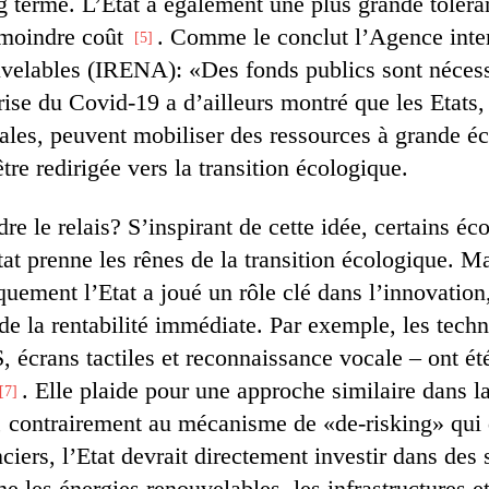
g terme. L’Etat a également une plus grande toléra
 moindre coût
. Comme le conclut l’Agence inte
5
uvelables (IRENA): «Des fonds publics sont nécess
rise du Covid-19 a d’ailleurs montré que les Etats,
ales, peuvent mobiliser des ressources à grande éc
être redirigée vers la transition écologique.
ndre le relais? S’inspirant de cette idée, certains é
tat prenne les rênes de la transition écologique. 
quement l’Etat a joué un rôle clé dans l’innovation
 la rentabilité immédiate. Par exemple, les techn
 écrans tactiles et reconnaissance vocale – ont ét
. Elle plaide pour une approche similaire dans la
7
, contrairement au mécanisme de «de-risking» qui 
iers, l’Etat devrait directement investir dans des 
 les énergies renouvelables, les infrastructures et