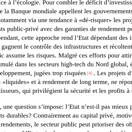
ace à l’écologie. Pour combler le déficit d’investis
e la Banque mondiale appellent les gouvernements 
notamment via une tendance à «dé-risquer» les proj
ats public-privé avec des garanties de rendement p
pendant, cette approche rend l’Etat dépendant des i
i gagnent le contrôle des infrastructures et récolten
ic assume les risques. Malgré ces efforts pour attire
umulé dans les secteurs high-tech du Nord global, é
eloppement, jugées trop risquées
. Les projets d
4
u «liquides» et à rendement de long terme, ne rép
isseurs, qui privilégient la sécurité et les profits à
, une question s’impose: l’Etat n’est-il pas mieux 
ts durables? Contrairement au capital privé, motiv
endements, le secteur public peut prioriser des ob