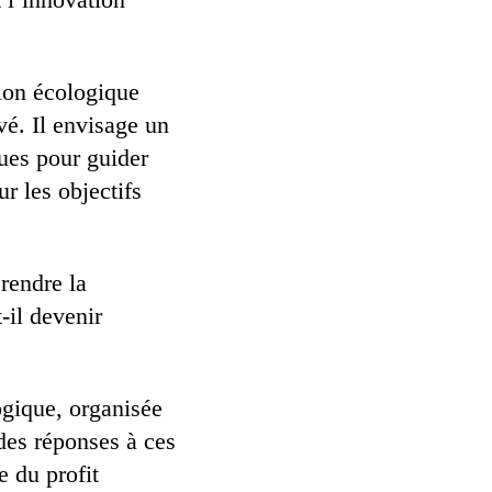
ion écologique
vé. Il envisage un
ques pour guider
r les objectifs
 rendre la
t-il devenir
ogique, organisée
des réponses à ces
e du profit