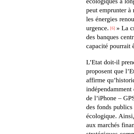
écologiques à lon
peut emprunter à
les énergies reno
urgence.
» La c
6
des banques centr
capacité pourrait 
L’Etat doit-il pre
proposent que l’E
affirme qu’histori
indépendamment de
de l’iPhone – GPS,
des fonds publics
écologique. Ainsi
aux marchés financ
stratégiques comme