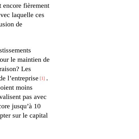
t encore fièrement
avec laquelle ces
lusion de
estissements
our le maintien de
 raison? Les
de l’entreprise
.
1
soient moins
ivalisent pas avec
core jusqu’à 10
ter sur le capital