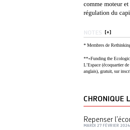
comme moteur et o
régulation du capi
NOTES
[
+
]
* Membres de Rethinkin
**«Funding the Ecological
L’Espace (écoquartier de 
anglais), gratuit, sur ins
CHRONIQUE L
Repenser l’éc
MARDI 27 FÉVRIER 2024