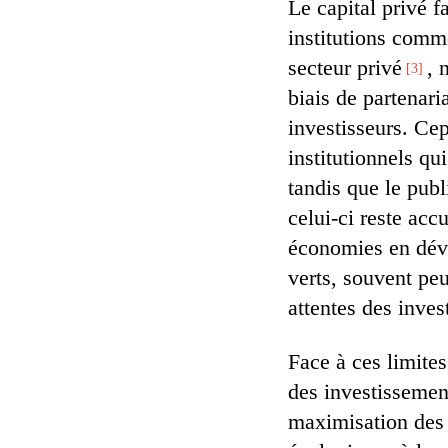
Le capital privé f
institutions comm
secteur privé
, 
3
biais de partenari
investisseurs. Ce
institutionnels qu
tandis que le publ
celui-ci reste acc
économies en dév
verts, souvent pe
attentes des invest
Face à ces limites
des investissemen
maximisation des r