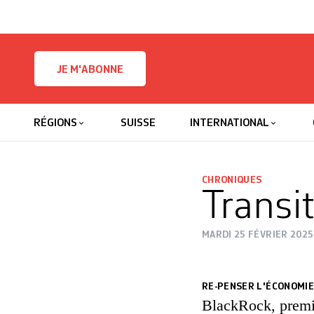
Skip to content
JE M'ABONNE
RÉGIONS
SUISSE
INTERNATIONAL
CHRONIQUES
Transit
MARDI 25 FÉVRIER 2025
RE-PENSER L'ÉCONOMIE
BlackRock, premie