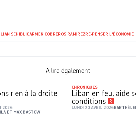
ILIAN SCHIBLI
CARMEN COBREROS RAMÍREZ
RE-PENSER L'ÉCONOMIE
A lire également
S
CHRONIQUES
s rien à la droite
Liban en feu, aide 
conditions
I 2026
LUNDI 20 AVRIL 2026
BARTHÉLE
ILA ET MAX BASTOW