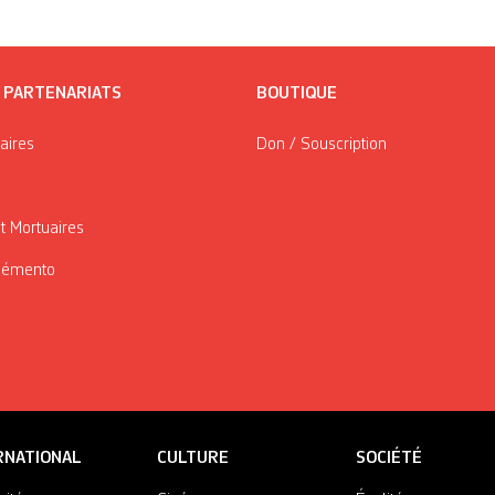
/ PARTENARIATS
BOUTIQUE
taires
Don / Souscription
t Mortuaires
Mémento
RNATIONAL
CULTURE
SOCIÉTÉ