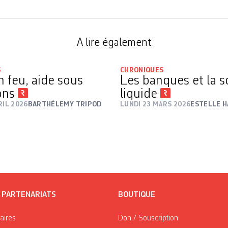
A lire également
S
CHRONIQUES
n feu, aide sous
Les banques et la s
ons
liquide
RIL 2026
BARTHÉLEMY TRIPOD
LUNDI 23 MARS 2026
ESTELLE 
/ PARTENARIATS
BOUTIQUE
taires
Don / Souscription