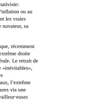
nativiste:
’inflation ou au
nt les vraies
e novateur, sa
tique, récemment
extrême droite
rale. Le retrait de
 «inévitables»,
es
raux, l’extrême
sures via une
vailleur·euses