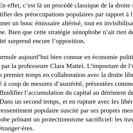
En effet, c’est là un procédé classique de la droite 
ifier des préoccupations populaires par rapport à l
er un bouc émissaire altérisé, tout en invisibilisa
e. Bien que cette stratégie xénophobe n’ait rien d
ité surprend encore l’opposition.
ormule aujourd’hui bien connue en économie poli
 par la professeure Clara Mattei. L’imposture de l’
 premier temps en collaboration avec la droite libé
tré à coup de mesures d’austérité, présentées comme
 fluidifier l’accumulation du capital au détriment d
 Dans un second temps, et en rupture avec les libé
 ressentiment populaire suscité par ses propres me
be prônant un protectionnisme sacrificiel: les tra
étranger·ères.