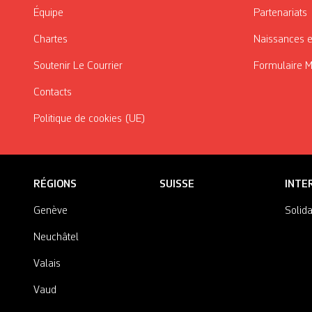
Équipe
Partenariats
Chartes
Naissances e
Soutenir Le Courrier
Formulaire 
Contacts
Politique de cookies (UE)
RÉGIONS
SUISSE
INTE
Genève
Solida
Neuchâtel
Valais
Vaud