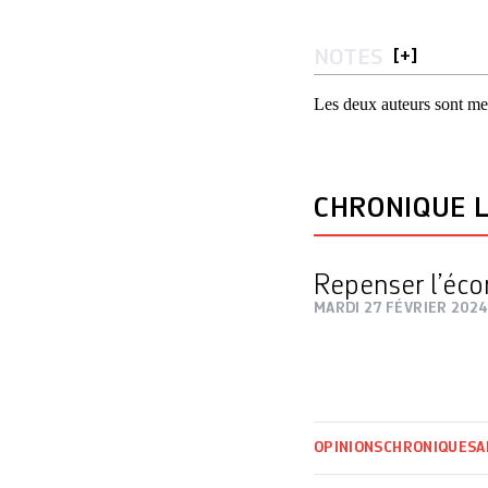
NOTES
[
+
]
Les deux auteurs sont m
CHRONIQUE L
Repenser l’éc
MARDI 27 FÉVRIER 2024
OPINIONS
CHRONIQUES
A