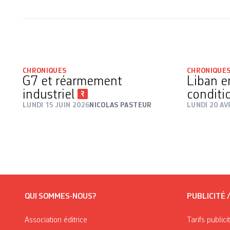
CHRONIQUES
CHRONIQUE
G7 et réarmement
Liban e
industriel
conditi
LUNDI 15 JUIN 2026
NICOLAS PASTEUR
LUNDI 20 AV
QUI SOMMES-NOUS?
PUBLICITÉ 
Association éditrice
Tarifs publici