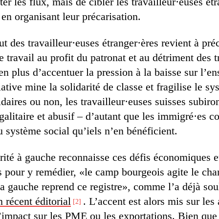
iter les flux, mais de cibler les travailleur·euses 
en organisant leur précarisation.
atut des travailleur·euses étranger·ères revient à pr
e travail au profit du patronat et au détriment des t
 en plus d’accentuer la pression à la baisse sur l’e
tiative mine la solidarité de classe et fragilise le s
idaires ou non, les travailleur·euses suisses subiro
alitaire et abusif – d’autant que les immigré·es c
 système social qu’iels n’en bénéficient.
ité à gauche reconnaisse ces défis économiques e
es pour y remédier, «le camp bourgeois agite le ch
 la gauche reprend ce registre», comme l’a déjà so
récent éditorial
. L’accent est alors mis sur les
2
’impact sur les PME ou les exportations. Bien que 