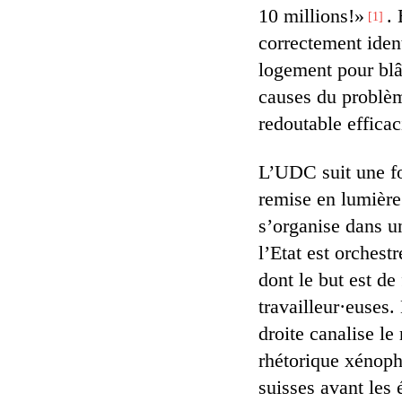
10 millions!»
. 
1
correctement ident
logement pour blâm
causes du problèm
redoutable efficac
L’UDC suit une f
remise en lumière
s’organise dans un
l’Etat est orches
dont le but est de
travailleur·euses.
droite canalise le
rhétorique xénopho
suisses avant les 