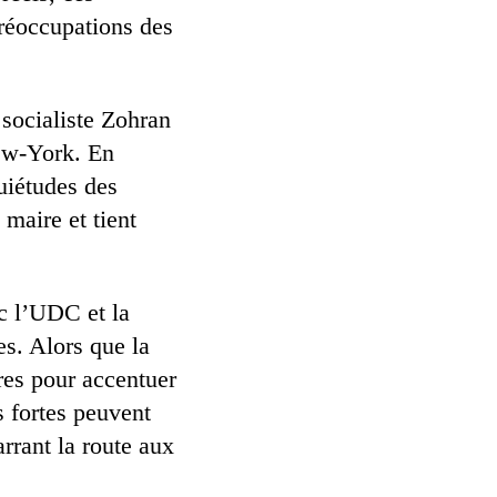
préoccupations des
socialiste Zohran
New-York. En
uiétudes des
u maire et tient
c l’UDC et la
es. Alors que la
tres pour accentuer
s fortes peuvent
rrant la route aux