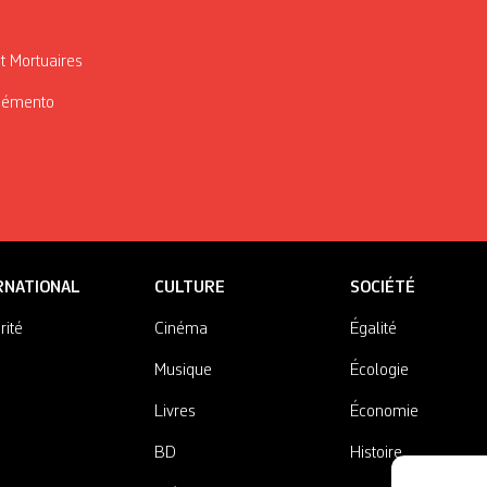
t Mortuaires
Mémento
RNATIONAL
CULTURE
SOCIÉTÉ
rité
Cinéma
Égalité
Musique
Écologie
Livres
Économie
BD
Histoire