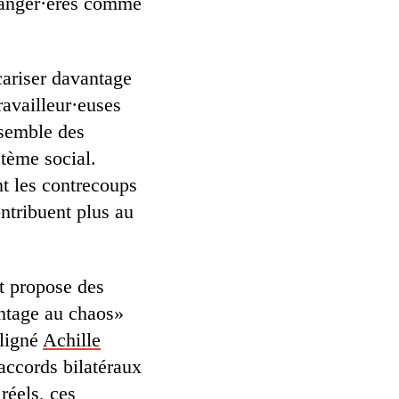
étranger·ères comme
écariser davantage
ravailleur·euses
nsemble des
ystème social.
nt les contrecoups
ontribuent plus au
t propose des
antage au chaos»
uligné
Achille
 accords bilatéraux
réels, ces