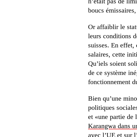
n’était pas de lim
boucs émissaires, 
Or affaiblir le st
leurs conditions d
suisses. En effet,
salaires, cette ini
Qu’iels soient sol
de ce système inég
fonctionnement du
Bien qu’une minor
politiques social
et «une partie de
Karangwa dans un 
avec l’UE et sur l