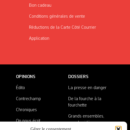
Bon cadeau
Conditions générales de vente
Réductions de la Carte Côté Courrier
Application
OPINIONS
DOSSIERS
Édito
La presse en danger
Contrechamp
De la fourche à la
fourchette
Chroniques
Grands ensembles,
On nous écrit
grandes idées
Gérer le consentement