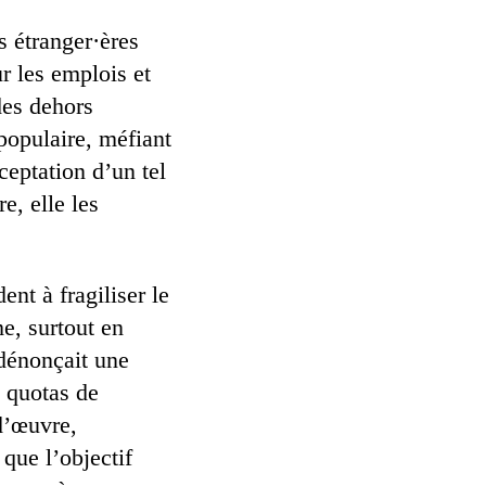
s étranger·ères
r les emplois et
des dehors
populaire, méfiant
ceptation d’un tel
e, elle les
ent à fragiliser le
e, surtout en
 dénonçait une
 quotas de
d’œuvre,
que l’objectif