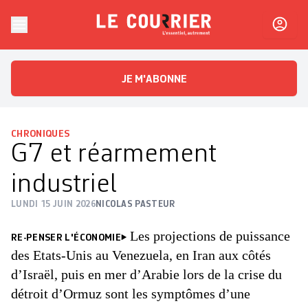
Skip to content
Le Courrier
L'essentiel, autrement
JE M'ABONNE
CHRONIQUES
G7 et réarmement
industriel
LUNDI 15 JUIN 2026
NICOLAS PASTEUR
Les projections de puissance
RE-PENSER L'ÉCONOMIE
des Etats-Unis au Venezuela, en Iran aux côtés
d’Israël, puis en mer d’Arabie lors de la crise du
détroit d’Ormuz sont les symptômes d’une