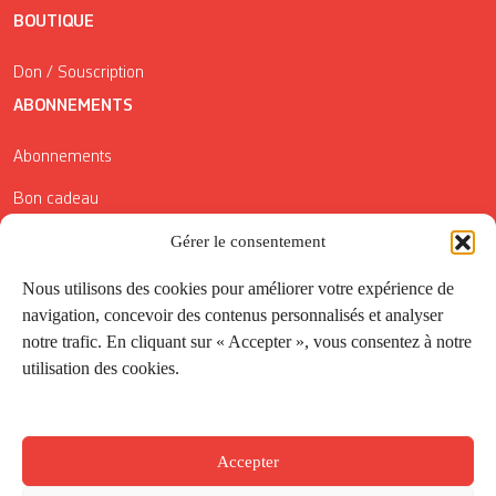
BOUTIQUE
Don / Souscription
ABONNEMENTS
Abonnements
Bon cadeau
Conditions générales de vente
Gérer le consentement
Réductions de la Carte Côté Courrier
Nous utilisons des cookies pour améliorer votre expérience de
navigation, concevoir des contenus personnalisés et analyser
Application
notre trafic. En cliquant sur « Accepter », vous consentez à notre
utilisation des cookies.
Suivez-nous
Accepter