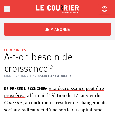
Skip to content
Le Courrier
L'essentiel, autrement
JE M'ABONNE
CHRONIQUES
A-t-on besoin de
croissance?
MARDI 28 JANVIER 2025
MICHAŁ GADOMSKI
«La décroissance peut être
RE-PENSER L'ÉCONOMIE
prospère»
, affirmait l’édition du 17 janvier du
Courrier
, à condition de résulter de changements
sociaux radicaux et d’une sortie du capitalisme,