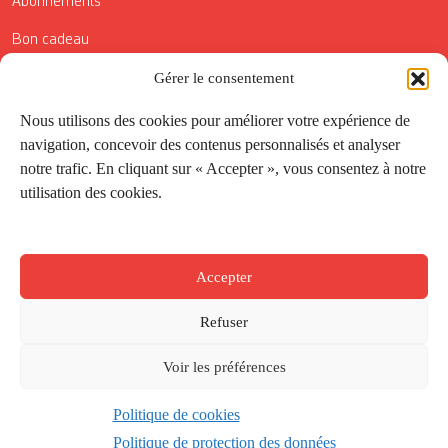
Abonnements
Bon cadeau
Conditions générales de vente
Gérer le consentement
Réductions de la Carte Côté Courrier
Nous utilisons des cookies pour améliorer votre expérience de
navigation, concevoir des contenus personnalisés et analyser
Application
notre trafic. En cliquant sur « Accepter », vous consentez à notre
utilisation des cookies.
Suivez-nous
Accepter
Refuser
Voir les préférences
Politique de cookies
Créé par
Onepixel
&
Wonderweb
&
EPIC
Politique de protection des données