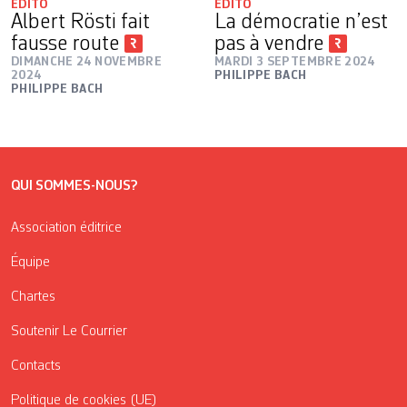
ÉDITO
ÉDITO
Albert Rösti fait
La démocratie n’est
fausse route
pas à vendre
DIMANCHE 24 NOVEMBRE
MARDI 3 SEPTEMBRE 2024
2024
PHILIPPE BACH
PHILIPPE BACH
QUI SOMMES-NOUS?
Association éditrice
Équipe
Chartes
Soutenir Le Courrier
Contacts
Politique de cookies (UE)