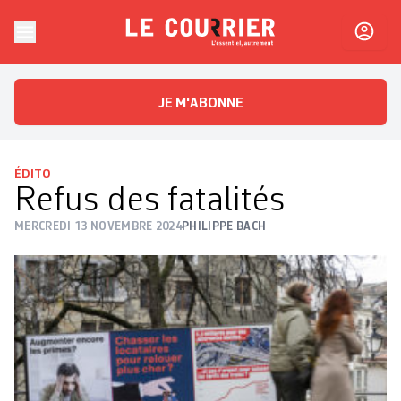
Skip to content
Le Courrier
L'essentiel, autrement
JE M'ABONNE
ÉDITO
Refus des fatalités
MERCREDI 13 NOVEMBRE 2024
PHILIPPE BACH