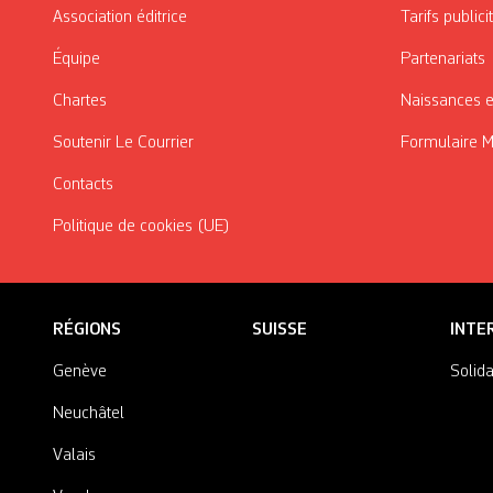
Association éditrice
Tarifs publici
Équipe
Partenariats
Chartes
Naissances e
Soutenir Le Courrier
Formulaire 
Contacts
Politique de cookies (UE)
RÉGIONS
SUISSE
INTE
Genève
Solida
Neuchâtel
Valais