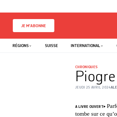
Skip to content
JE M'ABONNE
RÉGIONS
SUISSE
INTERNATIONAL
CHRONIQUES
Piogre
JEUDI 25 AVRIL 2024
AL
Parf
A LIVRE OUVERT
tombe sur ce qu’on