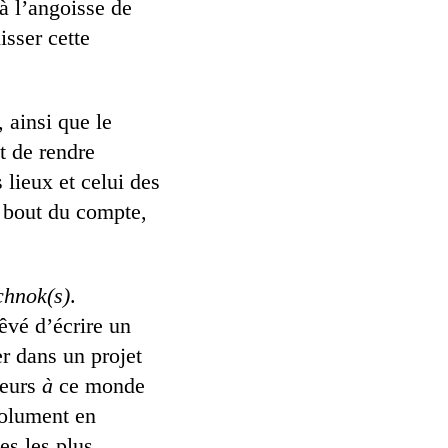
 à l’angoisse de
isser cette
 ainsi que le
t de rendre
 lieux et celui des
u bout du compte,
chnok(s)
.
êvé d’écrire un
er dans un projet
leurs
à
ce monde
solument en
es les plus