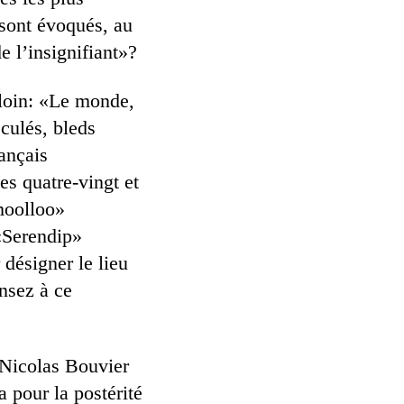
sont évoqués, au
 l’insignifiant»?
 loin: «Le monde,
eculés, bleds
ançais
es quatre-vingt et
moolloo»
«Serendip»
désigner le lieu
ensez à ce
e Nicolas Bouvier
ra pour la postérité