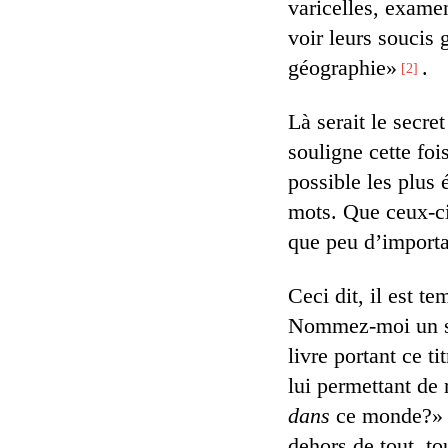
varicelles, examen
voir leurs soucis 
géographie»
.
2
Là serait le secr
souligne cette foi
possible les plus 
mots. Que ceux-ci
que peu d’import
Ceci dit, il est te
Nommez-moi un seu
livre portant ce t
lui permettant de 
dans
ce monde?» Au
dehors de tout, to