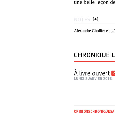
une belle leçon d
NOTES
[
+
]
Alexandre Chollier est gé
CHRONIQUE L
À livre ouvert
LUNDI 8 JANVIER 2018
OPINIONS
CHRONIQUES
A