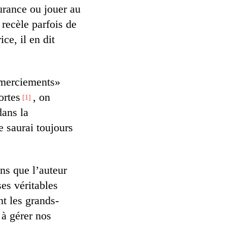
urance ou jouer au
 recèle parfois de
ice, il en dit
emerciements»
ortes
, on
1
dans la
e saurai toujours
ns que l’auteur
ses véritables
t les grands-
à gérer nos