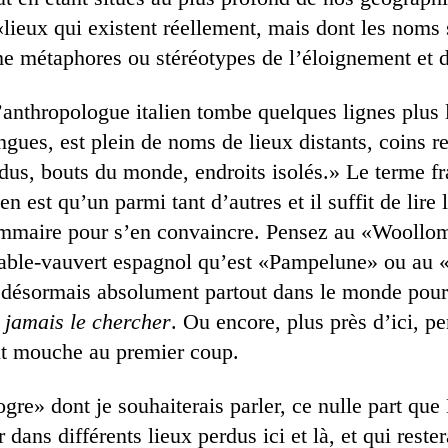
eux qui existent réellement, mais dont les noms 
e métaphores ou stéréotypes de l’éloignement et de
’anthropologue italien tombe quelques lignes plus
ngues, est plein de noms de lieux distants, coins r
dus, bouts du monde, endroits isolés.» Le terme fr
 est qu’un parmi tant d’autres et il suffit de lire l
ommaire pour s’en convaincre. Pensez au «Woollo
diable-vauvert espagnol qu’est «Pampelune» ou au 
e désormais absolument partout dans le monde pour 
 jamais le chercher
. Ou encore, plus près d’ici, p
it mouche au premier coup.
gre» dont je souhaiterais parler, ce nulle part qu
r dans différents lieux perdus ici et là, et qui reste