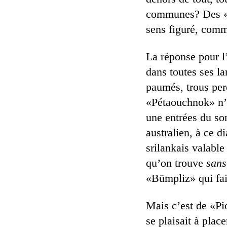
communes? Des «li
sens figuré, comm
La réponse pour l
dans toutes ses la
paumés, trous per
«Pétaouchnok» n’en
une entrées du s
australien, à ce 
srilankais valabl
qu’on trouve
sans
«Bümpliz» qui fa
Mais c’est de «Pio
se plaisait à place