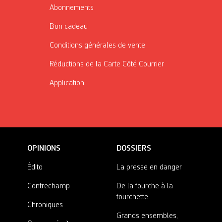
Abonnements
Bon cadeau
Conditions générales de vente
Réductions de la Carte Côté Courrier
Application
OPINIONS
DOSSIERS
Édito
La presse en danger
Contrechamp
De la fourche à la
fourchette
Chroniques
Grands ensembles,