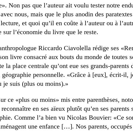
». Non pas que l’auteur ait voulu tester notre end
s avec nous, mais que le plus anodin des paratextes
 lecture, et quoi qu’il en coûte à l’auteur ou à l’autr
 sur l’économie du livre que le reste.
’anthropologue Riccardo Ciavolella rédige ses «R
 son livre consacré aux bouts du monde de toutes s
te la place centrale qu’ont eue ses grands-parents 
 géographie personnelle. «Grâce à [eux], écrit-il, j
ù je suis (plus ou moins).»
sur ce «plus ou moins» mis entre parenthèses, noto
à reconnaître en ses aïeux plutôt qu’en ses parents 
phie. Comme l’a bien vu Nicolas Bouvier: «Ce son
aménagent une enfance […]. Nos parents, occupés 