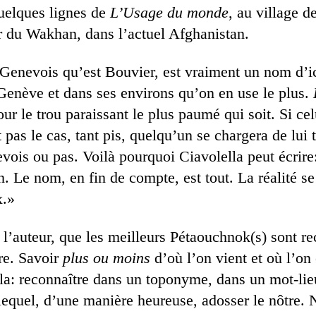
quelques lignes de
L’Usage du monde
, au village d
ir du Wakhan, dans l’actuel Afghanistan.
Genevois qu’est Bouvier, est vraiment un nom d’ici
à Genève et dans ses environs qu’on en use le plus.
ur le trou paraissant le plus paumé qui soit. Si celu
st pas le cas, tant pis, quelqu’un se chargera de lui
evois ou pas. Voilà pourquoi Ciavolella peut écrir
en. Le nom, en fin de compte, est tout. La réalité s
x.»
 l’auteur, que les meilleurs Pétaouchnok(s) sont r
pre. Savoir
plus ou moins
d’où l’on vient et où l’on
ela: reconnaître dans un toponyme, dans un mot-lie
 lequel, d’une manière heureuse, adosser le nôtre. 