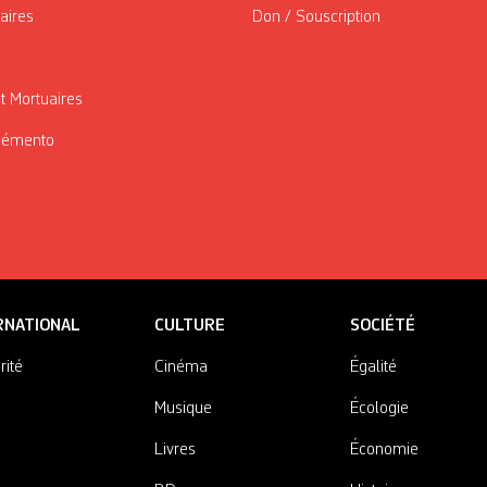
taires
Don / Souscription
t Mortuaires
Mémento
RNATIONAL
CULTURE
SOCIÉTÉ
rité
Cinéma
Égalité
Musique
Écologie
Livres
Économie