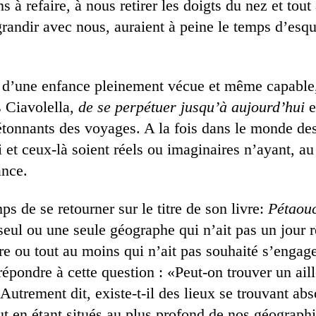
s à refaire, à nous retirer les doigts du nez et tout
grandir avec nous, auraient à peine le temps d’esqu
et d’une enfance pleinement vécue et même capable,
s Ciavolella,
de se perpétuer jusqu’à aujourd’hui
e
étonnants des voyages. A la fois dans le monde des
 et ceux-là soient réels ou imaginaires n’ayant, a
ance.
mps de se retourner sur le titre de son livre:
Pétaou
l ou une seule géographe qui n’ait pas un jour r
itre ou tout au moins qui n’ait pas souhaité s’engag
répondre à cette question : «Peut-on trouver un ail
trement dit, existe-t-il des lieux se trouvant ab
ut en étant situés au plus profond de nos géographi