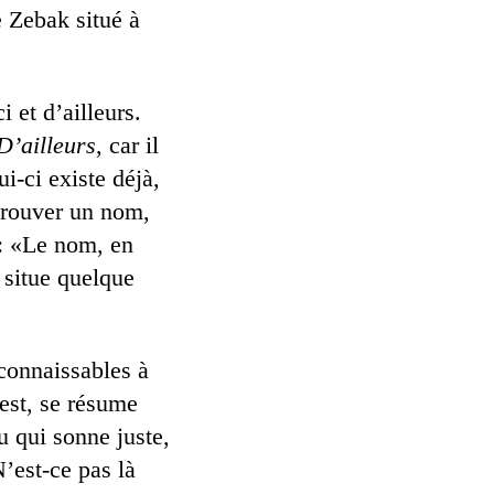
e Zebak situé à
 et d’ailleurs.
D’ailleurs
, car il
i-ci existe déjà,
 trouver un nom,
e: «Le nom, en
e situe quelque
econnaissables à
 est, se résume
u qui sonne juste,
N’est-ce pas là