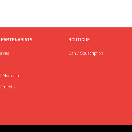
/ PARTENARIATS
BOUTIQUE
taires
Don / Souscription
t Mortuaires
Mémento