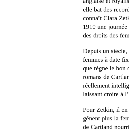
anglaise et royali
elle bat des reco
connaît Clara Zet
1910 une journée 
des droits des fe
Depuis un siècle,
femmes à date fix
que règne le bon o
romans de Cartlan
réellement intelli
laissant croire à 
Pour Zetkin, il e
gênent plus la fe
de Cartland nourr