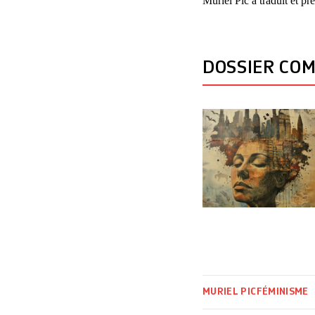
Muriel Pic a traduit et pr
DOSSIER CO
MURIEL PIC
FÉMINISME