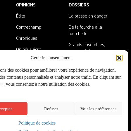
OPINIONS
DOSSIERS
Édito
La presse en danger
Contrechamp
De la fourche à la
fourchette
Chroniques
Grands ensembles,
On nous écrit
grandes idées
Gérer le consentement
Nos invité·es
Lieux abandonnés
sons des cookies pour améliorer votre expérience de navigation,
A côté de la plaque
es contenus personnalisés et analyser notre trafic. En cliquant sur
», vous consentez à notre utilisation des cookies.
cepter
Refuser
Voir les préférences
Politique de cookies
Créé par
Onepixel
&
Wonderweb
&
EPIC