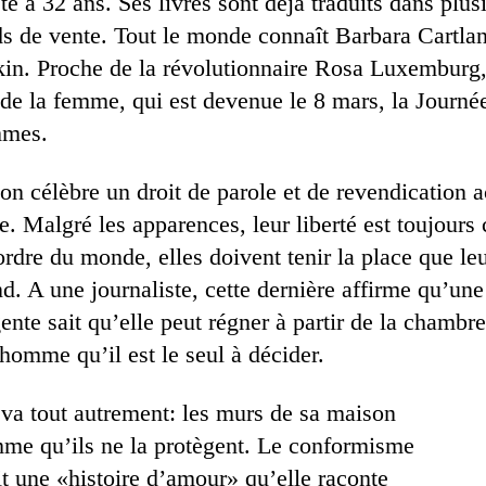
ste a 32 ans. Ses livres sont déjà traduits dans plus
rds de vente. Tout le monde connaît Barbara Cartla
kin. Proche de la révolutionnaire Rosa Luxemburg,
de la femme, qui est devenue le 8 mars, la Journée
mmes.
 on célèbre un droit de parole et de revendication 
e. Malgré les apparences, leur liberté est toujours
rdre du monde, elles doivent tenir la place que leu
d. A une journaliste, cette dernière affirme qu’u
gente sait qu’elle peut régner à partir de la chambr
l’homme qu’il est le seul à décider.
n va tout autrement: les murs de sa maison
mme qu’ils ne la protègent. Le conformisme
it une «histoire d’amour» qu’elle raconte