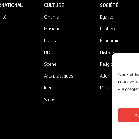
RNATIONAL
CULTURE
SOCIÉTÉ
rité
Cinéma
Égalité
Musique
Écologie
Livres
Économie
BD
Histoire
Scène
Religions
Nous utili
Arts plastiques
Alternatives
concevoir d
Inédits
Médias
« Accepter 
Strips
Ac