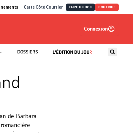
nnements
Carte Côté Courrier
FAIRE UN DON
BOUTIQUE
Connexion
, autrement
DOSSIERS
and
man de Barbara
 romancière