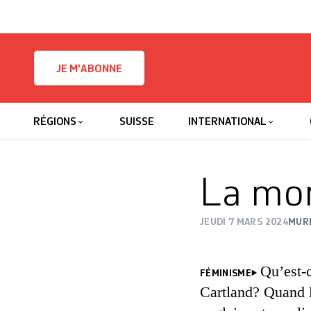
Skip to content
JE M'ABONNE
RÉGIONS
SUISSE
INTERNATIONAL
La mor
JEUDI 7 MARS 2024
MURI
Qu’est-
FÉMINISME
Cartland? Quand l