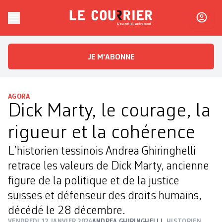
Skip to content
Le Courrier
L'essentiel, autrement
JE M'ABONNE
AGORA
Dick Marty, le courage, la
rigueur et la cohérence
L’historien tessinois Andrea Ghiringhelli
retrace les valeurs de Dick Marty, ancienne
figure de la politique et de la justice
suisses et défenseur des droits humains,
décédé le 28 décembre.
VENDREDI 12 JANVIER 2024
ANDREA GHIRINGHELLI
HISTORIEN