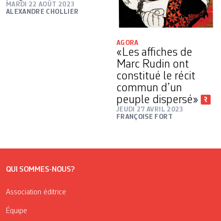
MARDI 22 AOÛT 2023
ALEXANDRE CHOLLIER
AGORA
«Les affiches de
Marc Rudin ont
constitué le récit
commun d’un
peuple dispersé»
JEUDI 27 AVRIL 2023
FRANÇOISE FORT
QUI SOMMES-NOUS?
Association éditrice
Équipe