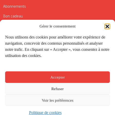
Abonnements
Bon cadeau
Conditions générales de vente
Gérer le consentement
Réductions de la Carte Côté Courrier
Nous utilisons des cookies pour améliorer votre expérience de
navigation, concevoir des contenus personnalisés et analyser
Application
notre trafic. En cliquant sur « Accepter », vous consentez à notre
utilisation des cookies.
Suivez-nous
Accepter
Refuser
Voir les préférences
Politique de cookies