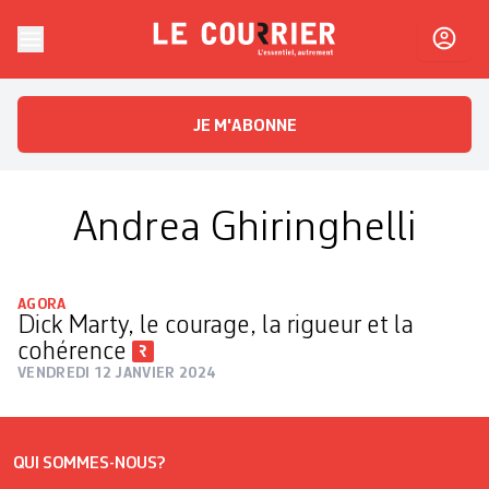
Skip to content
Le Courrier
L'essentiel, autrement
JE M'ABONNE
Andrea Ghiringhelli
AGORA
Dick Marty, le courage, la rigueur et la
cohérence
VENDREDI 12 JANVIER 2024
QUI SOMMES-NOUS?