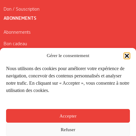
Don / Souscription
ABONNEMENTS
Abonnements
Bon cadeau
Conditions générales de vente
Gérer le consentement
Réductions de la Carte Côté Courrier
Nous utilisons des cookies pour améliorer votre expérience de
navigation, concevoir des contenus personnalisés et analyser
Application
notre trafic. En cliquant sur « Accepter », vous consentez à notre
utilisation des cookies.
Suivez-nous
Accepter
Refuser