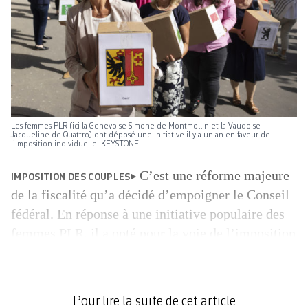
Les femmes PLR (ici la Genevoise Simone de Montmollin et la Vaudoise
Jacqueline de Quattro) ont déposé une initiative il y a un an en faveur de
l’imposition individuelle. KEYSTONE
C’est une réforme majeure
IMPOSITION DES COUPLES
de la fiscalité qu’a décidé d’empoigner le Conseil
fédéral. En réponse à une initiative populaire des
femmes PLR, il a opté pour la voie de l’imposition
individuelle. Le gouvernement a adopté ce
mercredi les grandes lignes de son contre-projet
indirect à l’initiative. Mariés ou non, les membres
Pour lire la suite de cet article