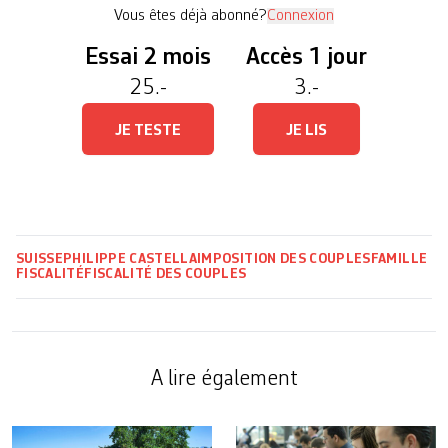
d’un couple devraient ainsi […]
Vous êtes déjà abonné?
Connexion
Essai 2 mois
Accès 1 jour
25.-
3.-
JE TESTE
JE LIS
SUISSE
PHILIPPE CASTELLA
IMPOSITION DES COUPLES
FAMILLE
FISCALITÉ
FISCALITÉ DES COUPLES
A lire également