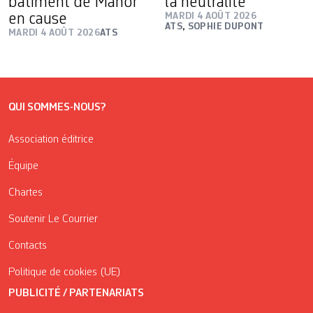
bâtiment de Manor
la neutralité
en cause
MARDI 4 AOÛT 2026
ATS
,
SOPHIE DUPONT
MARDI 4 AOÛT 2026
ATS
QUI SOMMES-NOUS?
Association éditrice
Équipe
Chartes
Soutenir Le Courrier
Contacts
Politique de cookies (UE)
PUBLICITÉ / PARTENARIATS