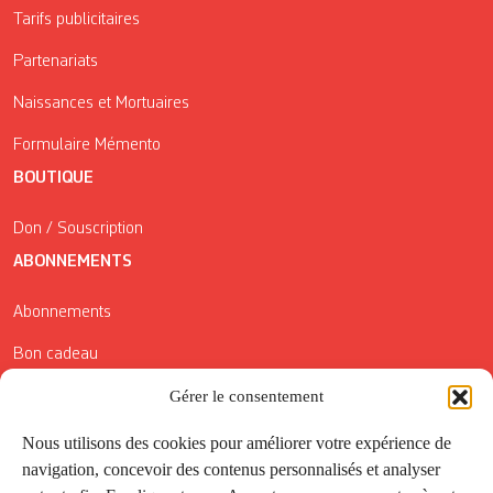
Tarifs publicitaires
Partenariats
Naissances et Mortuaires
Formulaire Mémento
BOUTIQUE
Don / Souscription
ABONNEMENTS
Abonnements
Bon cadeau
Conditions générales de vente
Gérer le consentement
Réductions de la Carte Côté Courrier
Nous utilisons des cookies pour améliorer votre expérience de
navigation, concevoir des contenus personnalisés et analyser
Application