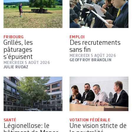
FRIBOURG
EMPLOI
Grillés, les
Des recrutements
pâturages
sans fin
s’épuisent
MERCREDI 5 AOÛT 2026
GEOFFROY BRÄNDLIN
MERCREDI 5 AOÛT 2026
JULIE RUDAZ
SANTÉ
VOTATION FÉDÉRALE
Légionellose: le
Une vision stricte de