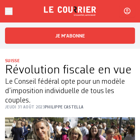
Skip to content
Le Courrier
L'essentiel, autrement
JE M'ABONNE
SUISSE
Révolution fiscale en vue
Le Conseil fédéral opte pour un modèle
d’imposition individuelle de tous les
couples.
JEUDI 31 AOÛT 2023
PHILIPPE CASTELLA