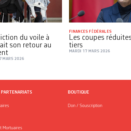
FINANCES FÉDÉRALES
iction du voile à
Les coupes réduite
fait son retour au
tiers
ent
MARDI 17 MARS 2026
7 MARS 2026
/ PARTENARIATS
BOUTIQUE
taires
Don / Souscription
t Mortuaires