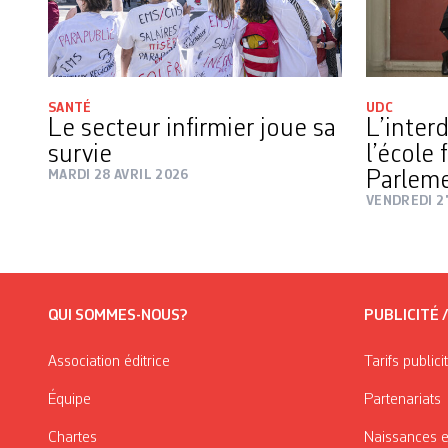
SANTÉ
UDC
Le secteur infirmier joue sa
L’interd
survie
l’école 
MARDI 28 AVRIL 2026
Parlem
VENDREDI 2
QUI SOMMES-NOUS?
PUBLICITÉ 
Association éditrice
Tarifs publici
Équipe
Partenariats
Chartes
Naissances e