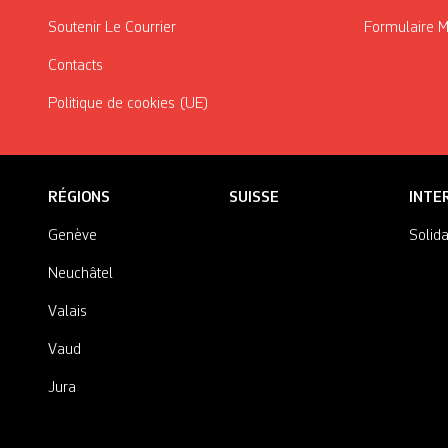
Soutenir Le Courrier
Formulaire 
Contacts
Politique de cookies (UE)
RÉGIONS
SUISSE
INTE
Genève
Solida
Neuchâtel
Valais
Vaud
Jura