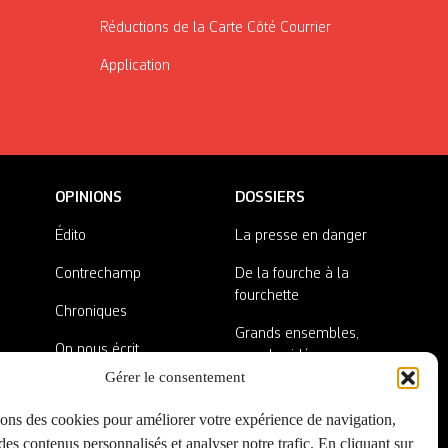
Réductions de la Carte Côté Courrier
Application
OPINIONS
DOSSIERS
Édito
La presse en danger
Contrechamp
De la fourche à la
fourchette
Chroniques
Grands ensembles,
On nous écrit
grandes idées
Gérer le consentement
Nos invité·es
Lieux abandonnés
sons des cookies pour améliorer votre expérience de navigation,
A côté de la plaque
es contenus personnalisés et analyser notre trafic. En cliquant sur