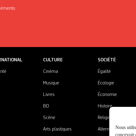
Mémento
RNATIONAL
CULTURE
SOCIÉTÉ
rité
Cinéma
Égalité
Musique
Écologie
Livres
Économie
BD
Histoire
Scène
Religions
Nous utili
Arts plastiques
Alternatives
concevoir d