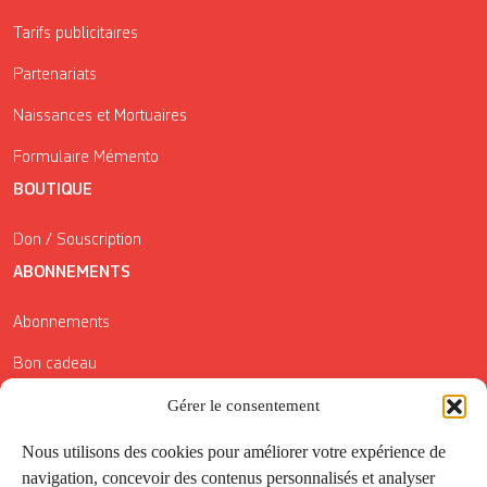
Tarifs publicitaires
Partenariats
Naissances et Mortuaires
Formulaire Mémento
BOUTIQUE
Don / Souscription
ABONNEMENTS
Abonnements
Bon cadeau
Conditions générales de vente
Gérer le consentement
Réductions de la Carte Côté Courrier
Nous utilisons des cookies pour améliorer votre expérience de
navigation, concevoir des contenus personnalisés et analyser