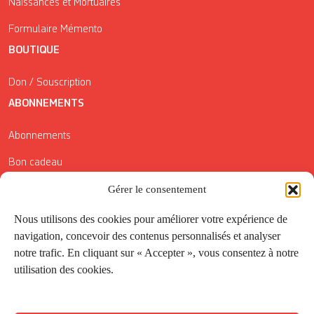
Naissances et Mortuaires
Formulaire Mémento
BOUTIQUE
Don / Souscription
ABONNEMENTS
Abonnements
Bon cadeau
Conditions générales de vente
Gérer le consentement
Réductions de la Carte Côté Courrier
Nous utilisons des cookies pour améliorer votre expérience de
navigation, concevoir des contenus personnalisés et analyser
Application
notre trafic. En cliquant sur « Accepter », vous consentez à notre
utilisation des cookies.
Suivez-nous