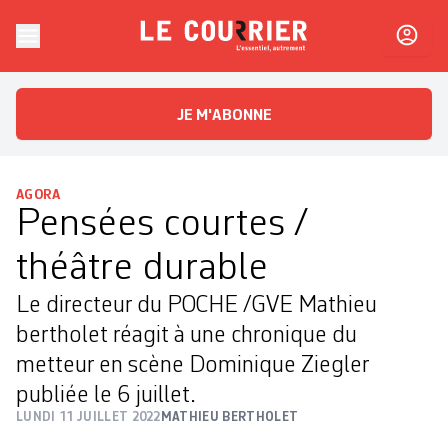
Skip to content
Le Courrier
L'essentiel, autrement
JE M'ABONNE
AGORA
Pensées courtes /
théâtre durable
Le directeur du POCHE /GVE Mathieu
bertholet réagit à une chronique du
metteur en scène Dominique Ziegler
publiée le 6 juillet.
LUNDI 11 JUILLET 2022
MATHIEU BERTHOLET