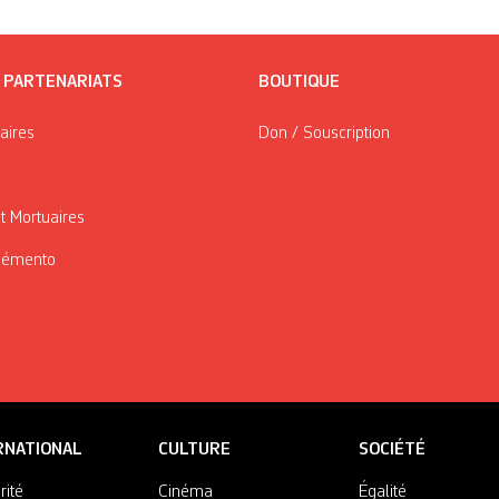
/ PARTENARIATS
BOUTIQUE
taires
Don / Souscription
t Mortuaires
Mémento
RNATIONAL
CULTURE
SOCIÉTÉ
rité
Cinéma
Égalité