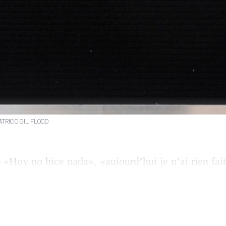
PATRICIO GIL FLOOD
«Hoy no hice nada», «aujourd’hui je n’ai rien fai
action s’exprime en toutes lettres dans une œuvre d
iction, car impossible de produire une pièce en ne 
 titre que certains artistes du XXe siècle, dont l’
passablement de plasticiens […]