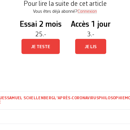
Pour lire la suite de cet article
Vous êtes déjà abonné?
Connexion
Essai 2 mois
Accès 1 jour
25.-
3.-
JE TESTE
JE LIS
UES
SAMUEL SCHELLENBERG
L'APRÈS-CORONAVIRUS
PHILOSOPHIE
MO
E