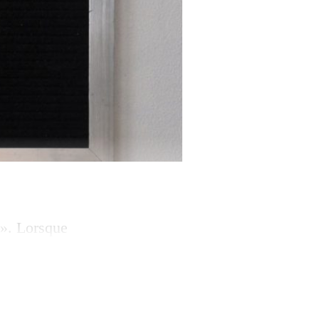
t». Lorsque
’art, on se trouve
faisant rien. Et
incontournable