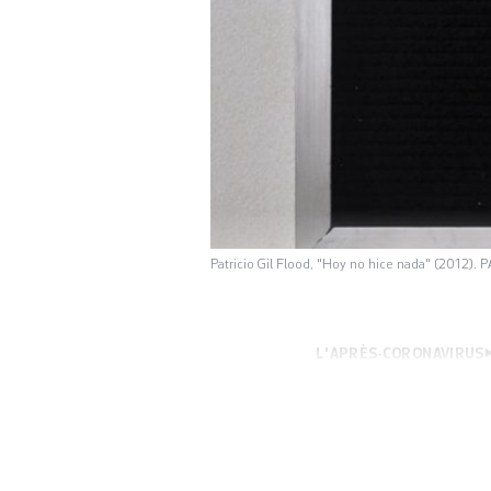
Patricio Gil Flood, "Hoy no hice nada" (2012). 
L'APRÈS-CORONAVIRUS
l’affirmation d’in
face à une contrad
pourtant. Au même
Marcel Duchamp, 