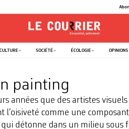
Abo
Le Courrier
L'essentiel
CULTURE
SOCIÉTÉ
ÉCOLOGIE
OPINIONS
on painting
urs années que des artistes visuels
t l’oisiveté comme une ­composant
 qui détonne dans un milieu sous f