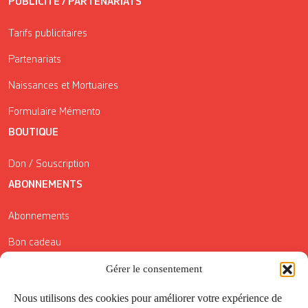
PUBLICITÉ / PARTENARIATS
Tarifs publicitaires
Partenariats
Naissances et Mortuaires
Formulaire Mémento
BOUTIQUE
Don / Souscription
ABONNEMENTS
Abonnements
Bon cadeau
Conditions générales de vente
Gérer le consentement
Réductions de la Carte Côté Courrier
Nous utilisons des cookies pour améliorer votre expérience de