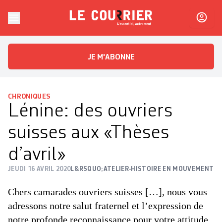
Skip to content
Le Courrier
L'essentiel, autrement
JE M'ABONNE
CHRONIQUES
Lénine: des ouvriers
suisses aux «Thèses
d’avril»
JEUDI 16 AVRIL 2020
L&RSQUO;ATELIER-HISTOIRE EN MOUVEMENT
Chers camarades ouvriers suisses […], nous vous
adressons notre salut fraternel et l’expression de
notre profonde reconnaissance pour votre attitude