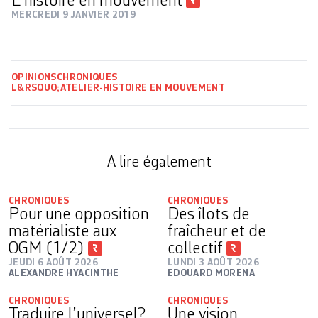
L’histoire en mouvement
MERCREDI 9 JANVIER 2019
OPINIONS
CHRONIQUES
L&RSQUO;ATELIER-HISTOIRE EN MOUVEMENT
A lire également
CHRONIQUES
CHRONIQUES
Pour une opposition
Des îlots de
matérialiste aux
fraîcheur et de
OGM (1/2)
collectif
JEUDI 6 AOÛT 2026
LUNDI 3 AOÛT 2026
ALEXANDRE HYACINTHE
EDOUARD MORENA
CHRONIQUES
CHRONIQUES
Traduire l’universel?
Une vision