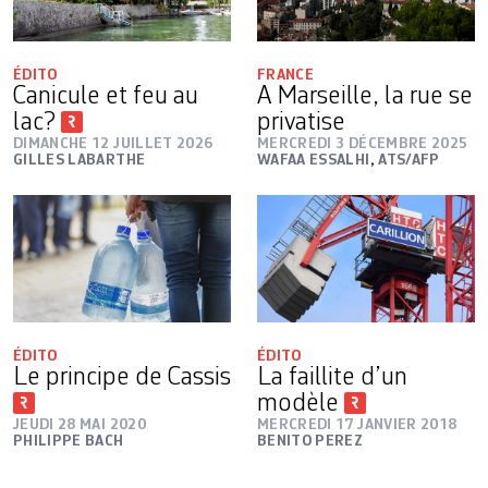
ÉDITO
FRANCE
Canicule et feu au
A Marseille, la rue se
lac?
privatise
DIMANCHE 12 JUILLET 2026
MERCREDI 3 DÉCEMBRE 2025
GILLES LABARTHE
WAFAA ESSALHI
,
ATS/AFP
ÉDITO
ÉDITO
Le principe de Cassis
La faillite d’un
modèle
JEUDI 28 MAI 2020
MERCREDI 17 JANVIER 2018
PHILIPPE BACH
BENITO PEREZ