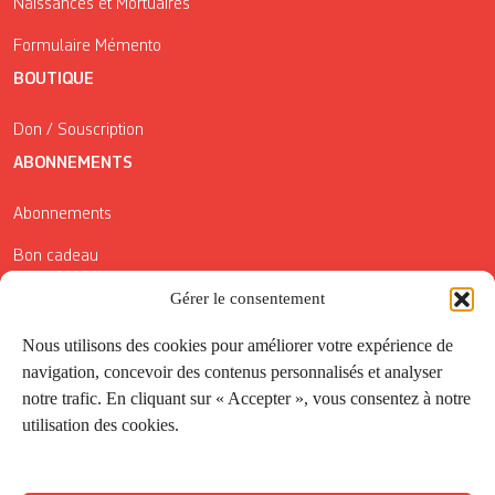
Naissances et Mortuaires
Formulaire Mémento
BOUTIQUE
Don / Souscription
ABONNEMENTS
Abonnements
Bon cadeau
Gérer le consentement
Conditions générales de vente
Réductions de la Carte Côté Courrier
Nous utilisons des cookies pour améliorer votre expérience de
navigation, concevoir des contenus personnalisés et analyser
Application
notre trafic. En cliquant sur « Accepter », vous consentez à notre
utilisation des cookies.
Suivez-nous