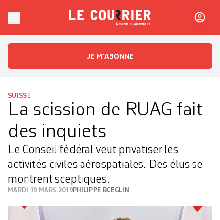
Skip to content
Le Courrier
L'essentiel, autrement
JE M'ABONNE
SUISSE
La scission de RUAG fait
des inquiets
Le Conseil fédéral veut privatiser les
activités civiles aérospatiales. Des élus se
montrent sceptiques.
MARDI 19 MARS 2019
PHILIPPE BOEGLIN