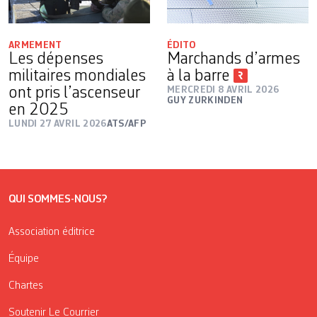
ARMEMENT
ÉDITO
Les dépenses
Marchands d’armes
militaires mondiales
à la barre
ont pris l’ascenseur
MERCREDI 8 AVRIL 2026
GUY ZURKINDEN
en 2025
LUNDI 27 AVRIL 2026
ATS/AFP
QUI SOMMES-NOUS?
Association éditrice
Équipe
Chartes
Soutenir Le Courrier