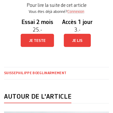
considérablement développée, également dans des
Pour lire la suite de cet article
activités civiles. Depuis 1999, le chiffre […]
Vous êtes déjà abonné?
Connexion
Essai 2 mois
Accès 1 jour
25.-
3.-
JE TESTE
JE LIS
SUISSE
PHILIPPE BOEGLIN
ARMEMENT
AUTOUR DE L'ARTICLE