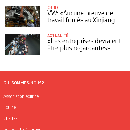
CHINE
VW: «Aucune preuve de
travail forcé» au Xinjiang
ACTUALITÉ
«Les entreprises devraient
être plus regardantes»
QUI SOMMES-NOUS?
Association éditrice
Équipe
Chartes
Soutenir Le Courrier