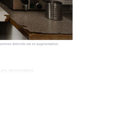
d’hommes détectés est en augmentation.
 Les personnes
 psychique et
te d’êtres
nte de l’iceberg