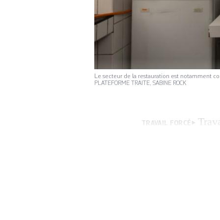
Le secteur de la restauration est notamment co
PLATEFORME TRAITE, SABINE ROCK
Trava
TRAVAIL FORCÉ
concernées sont m
travaillent dans d
humains ont été id
d’un phénomène p