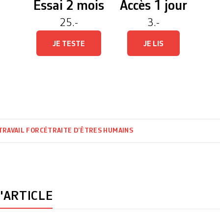
Essai 2 mois
Accès 1 jour
25.-
3.-
JE TESTE
JE LIS
TRAVAIL FORCÉ
TRAITE D’ÊTRES HUMAINS
'ARTICLE