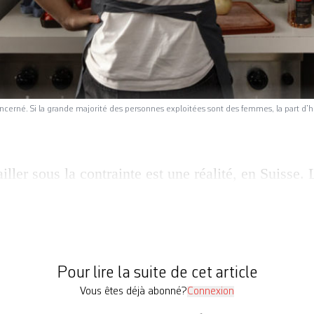
ncerné. Si la grande majorité des personnes exploitées sont des femmes, la part 
iller sous la contrainte est une réalité, en Suisse.
enacées, peuvent subir de la violence physique et
es conditions abusives. Près de 200 victimes de trai
entifiées en Suisse en 2023. Et ce n’est que la poi
ar définition […]
Pour lire la suite de cet article
Vous êtes déjà abonné?
Connexion