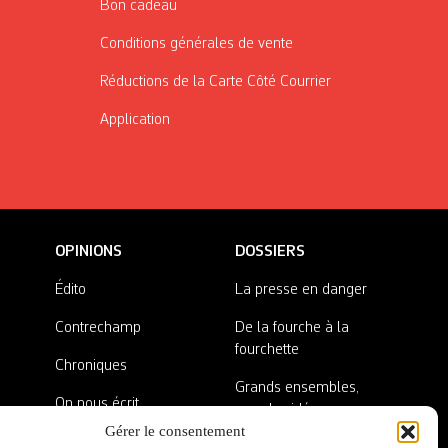
Bon cadeau
Conditions générales de vente
Réductions de la Carte Côté Courrier
Application
OPINIONS
DOSSIERS
Édito
La presse en danger
Contrechamp
De la fourche à la
fourchette
Chroniques
Grands ensembles,
On nous écrit
grandes idées
Gérer le consentement
Nos invité·es
Lieux abandonnés