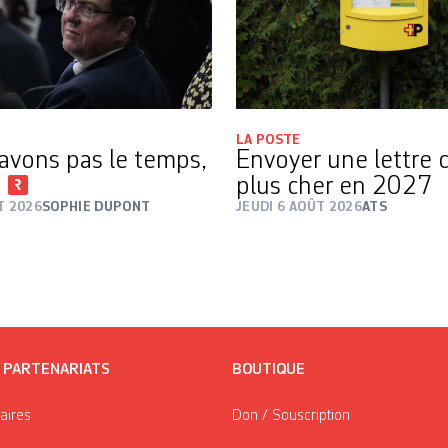
LA POSTE
avons pas le temps,
Envoyer une lettre 
i
plus cher en 2027
T 2026
SOPHIE DUPONT
JEUDI 6 AOÛT 2026
ATS
/ PARTENARIATS
BOUTIQUE
taires
Don / Souscription