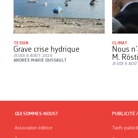
TESSIN
CLIMAT
Grave crise hydrique
Nous n’
JEUDI 6 AOÛT 2026
M. Röst
ANDRÉE-MARIE DUSSAULT
JEUDI 6 AOÛ
QUI SOMMES-NOUS?
PUBLICITÉ 
Association éditrice
Tarifs publici