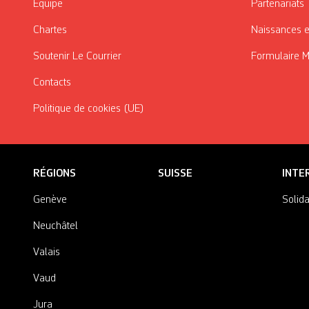
Équipe
Partenariats
Chartes
Naissances e
Soutenir Le Courrier
Formulaire 
Contacts
Politique de cookies (UE)
RÉGIONS
SUISSE
INTE
Genève
Solida
Neuchâtel
Valais
Vaud
Jura