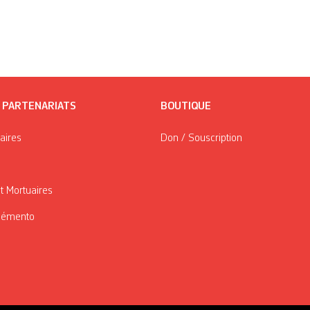
/ PARTENARIATS
BOUTIQUE
taires
Don / Souscription
t Mortuaires
Mémento