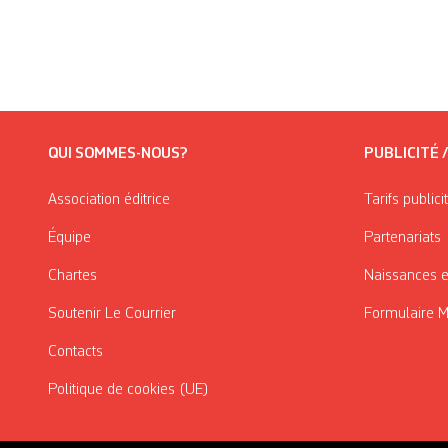
QUI SOMMES-NOUS?
PUBLICITÉ 
Association éditrice
Tarifs publici
Équipe
Partenariats
Chartes
Naissances e
Soutenir Le Courrier
Formulaire 
Contacts
Politique de cookies (UE)