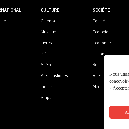
RNATIONAL
CULTURE
SOCIÉTÉ
rité
Cinéma
Égalité
Musique
Écologie
Livres
Économie
BD
Histoire
Scène
Religions
Nous utili
Arts plastiques
Alternatives
concevoir d
Inédits
Médias
« Accepter 
Strips
Ac