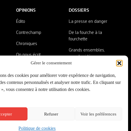
OPINIONS
DOSSIERS
Édito
La presse en danger
Contrechamp
De la fourche à la
fourchette
Chroniques
Grands ensembles,
On nous écrit
grandes idées
Gérer le consentement
Nos invité·es
Lieux abandonnés
sons des cookies pour améliorer votre expérience de navigation,
A côté de la plaque
es contenus personnalisés et analyser notre trafic. En cliquant sur
», vous consentez à notre utilisation des cookies.
cepter
Refuser
Voir les préférences
Politique de cookies