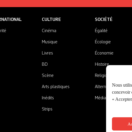
RNATIONAL
CULTURE
SOCIÉTÉ
rité
Cinéma
Égalité
Musique
Écologie
Livres
Économie
BD
Histoire
Scène
Religions
Nous utili
Arts plastiques
Alternatives
concevoir d
Inédits
Médias
« Accepter 
Strips
Ac