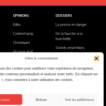
OPINIONS
DOSSIERS
Édito
La presse en danger
Contrechamp
De la fourche à la
fourchette
Chroniques
Grands ensembles,
On nous écrit
grandes idées
Gérer le consentement
Nos invité·es
Lieux abandonnés
sons des cookies pour améliorer votre expérience de navigation,
A côté de la plaque
es contenus personnalisés et analyser notre trafic. En cliquant sur
», vous consentez à notre utilisation des cookies.
cepter
Refuser
Voir les préférences