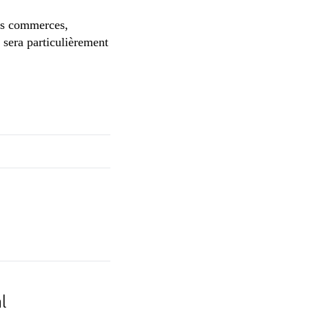
es commerces,
n sera particulièrement
l