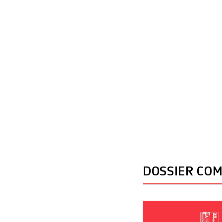
droite», a introdu
DOSSIER CO