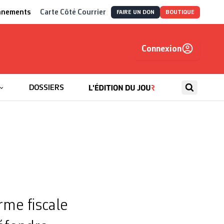
nnements
Carte Côté Courrier
FAIRE UN DON
BOUTIQUE
Connexion
, autrement
DOSSIERS
rme fiscale