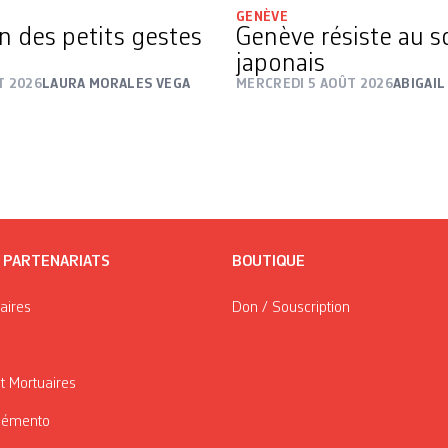
GENÈVE
on des petits gestes
Genève résiste au s
japonais
T 2026
LAURA MORALES VEGA
MERCREDI 5 AOÛT 2026
ABIGAIL
/ PARTENARIATS
BOUTIQUE
taires
Don / Souscription
t Mortuaires
Mémento