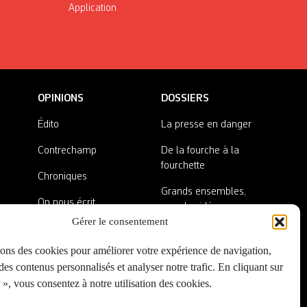
Application
OPINIONS
DOSSIERS
Édito
La presse en danger
Contrechamp
De la fourche à la
fourchette
Chroniques
Grands ensembles,
On nous écrit
grandes idées
Gérer le consentement
Nos invité·es
Lieux abandonnés
sons des cookies pour améliorer votre expérience de navigation,
A côté de la plaque
es contenus personnalisés et analyser notre trafic. En cliquant sur
», vous consentez à notre utilisation des cookies.