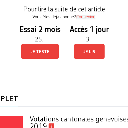
it le […]
Pour lire la suite de cet article
Vous êtes déjà abonné?
Connexion
Essai 2 mois
Accès 1 jour
25.-
3.-
JE TESTE
JE LIS
MPLET
Votations cantonales genevoise
2019