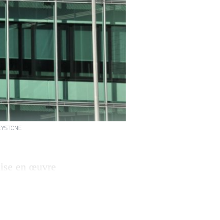
KEYSTONE
mise en œuvre
 qui fixe à
13,99% (notre
nière ligne