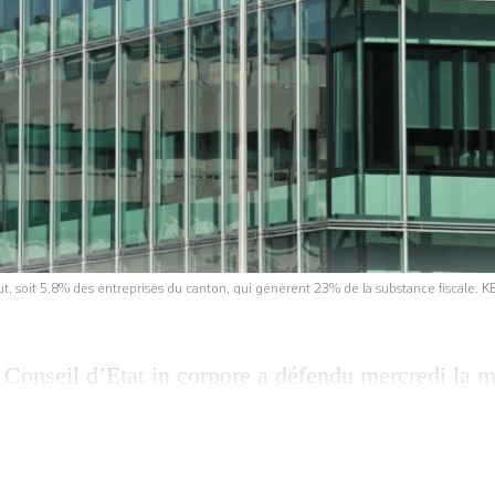
, soit 5,8% des entreprises du canton, qui génèrent 23% de la substance fiscale. 
 Conseil d’Etat in corpore a défendu mercredi la 
éforme fiscale et du financement de l’AVS (RFFA),
ique d’imposition du bénéfice des entreprises à 
l). «Ce dossier arrive, nous l’espérons, dans sa der