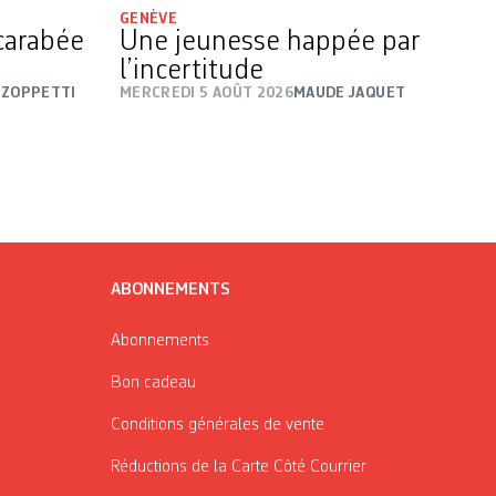
GENÈVE
carabée
Une jeunesse happée par
l’incertitude
 ZOPPETTI
MERCREDI 5 AOÛT 2026
MAUDE JAQUET
ABONNEMENTS
Abonnements
Bon cadeau
Conditions générales de vente
Réductions de la Carte Côté Courrier