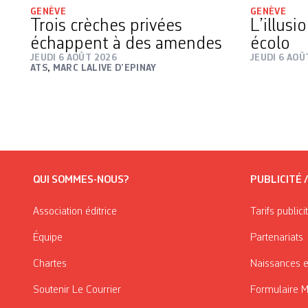
GENÈVE
GENÈVE
Trois crèches privées
L’illusi
échappent à des amendes
écolo
JEUDI 6 AOÛT 2026
JEUDI 6 AOÛ
ATS
,
MARC LALIVE D’EPINAY
QUI SOMMES-NOUS?
PUBLICITÉ 
Association éditrice
Tarifs publici
Équipe
Partenariats
Chartes
Naissances e
Soutenir Le Courrier
Formulaire 