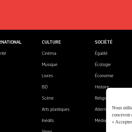
RNATIONAL
CULTURE
SOCIÉTÉ
rité
Cinéma
Égalité
Musique
Écologie
Livres
Économie
BD
Histoire
Scène
Religions
Nous utili
Arts plastiques
Alternatives
concevoir d
Inédits
Médias
« Accepter 
Strips