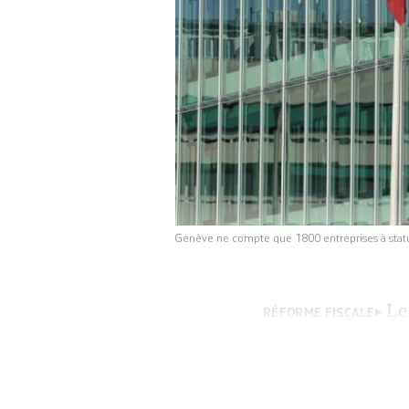
Genève ne compte que 1800 entreprises à statut
Le
RÉFORME FISCALE
cantonale de la R
Genève un taux un
article du 17 avri