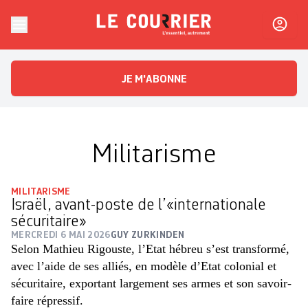
Skip to content
Le Courrier
L'essentiel, autrement
JE M'ABONNE
Militarisme
MILITARISME
Israël, avant-poste de l’«internationale
sécuritaire»
MERCREDI 6 MAI 2026
GUY ZURKINDEN
Selon Mathieu Rigouste, l’Etat hébreu s’est transformé,
avec l’aide de ses alliés, en modèle d’Etat colonial et
sécuritaire, exportant largement ses armes et son savoir-
faire répressif.