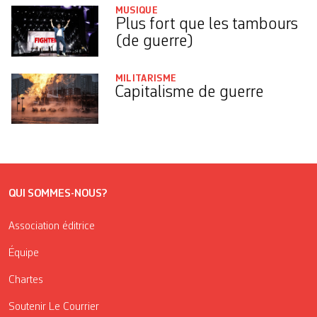
MUSIQUE
Plus fort que les tambours
(de guerre)
MILITARISME
Capitalisme de guerre
QUI SOMMES-NOUS?
Association éditrice
Équipe
Chartes
Soutenir Le Courrier