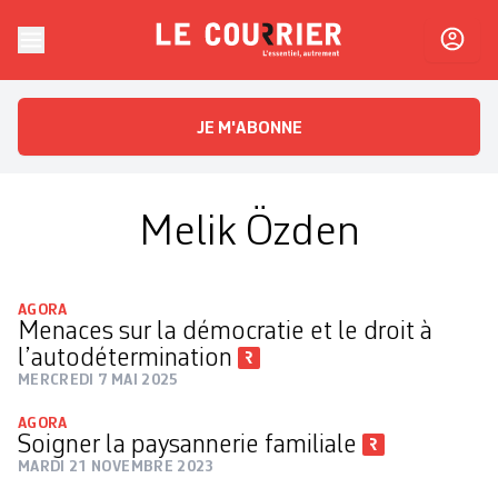
Skip to content
Le Courrier
L'essentiel, autrement
JE M'ABONNE
Melik Özden
AGORA
Menaces sur la démocratie et le droit à
l’autodétermination
MERCREDI 7 MAI 2025
AGORA
Soigner la paysannerie familiale
MARDI 21 NOVEMBRE 2023