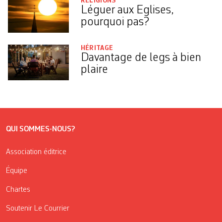
RELIGIONS
Léguer aux Eglises,
pourquoi pas?
HÉRITAGE
Davantage de legs à bien
plaire
QUI SOMMES-NOUS?
Association éditrice
Équipe
Chartes
Soutenir Le Courrier