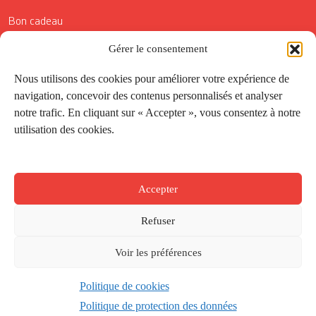
Bon cadeau
Conditions générales de vente
Gérer le consentement
Réductions de la Carte Côté Courrier
Nous utilisons des cookies pour améliorer votre expérience de
navigation, concevoir des contenus personnalisés et analyser
Application
notre trafic. En cliquant sur « Accepter », vous consentez à notre
utilisation des cookies.
Suivez-nous
Accepter
Refuser
Voir les préférences
Politique de cookies
Créé par
Onepixel
&
Wonderweb
&
EPIC
Politique de protection des données