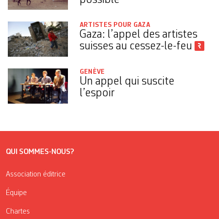
ARTISTES POUR GAZA
Gaza: l’appel des artistes
suisses au cessez-le-feu
GENÈVE
Un appel qui suscite
l’espoir
QUI SOMMES-NOUS?
Association éditrice
Équipe
Chartes