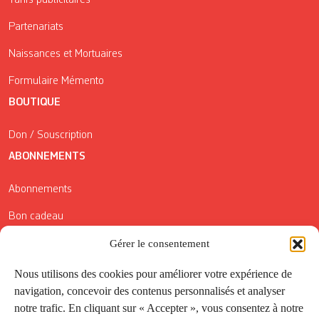
Tarifs publicitaires
Partenariats
Naissances et Mortuaires
Formulaire Mémento
BOUTIQUE
Don / Souscription
ABONNEMENTS
Abonnements
Bon cadeau
Gérer le consentement
Conditions générales de vente
Réductions de la Carte Côté Courrier
Nous utilisons des cookies pour améliorer votre expérience de
navigation, concevoir des contenus personnalisés et analyser
Application
notre trafic. En cliquant sur « Accepter », vous consentez à notre