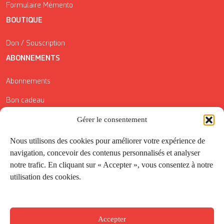
Formulaire Mémento
BOUTIQUE
Don / Souscription
ABONNEMENTS
Abonnements
Bon cadeau
Gérer le consentement
Conditions générales de vente
Réductions de la Carte Côté Courrier
Nous utilisons des cookies pour améliorer votre expérience de
navigation, concevoir des contenus personnalisés et analyser
Application
notre trafic. En cliquant sur « Accepter », vous consentez à notre
utilisation des cookies.
Suivez-nous
Accepter