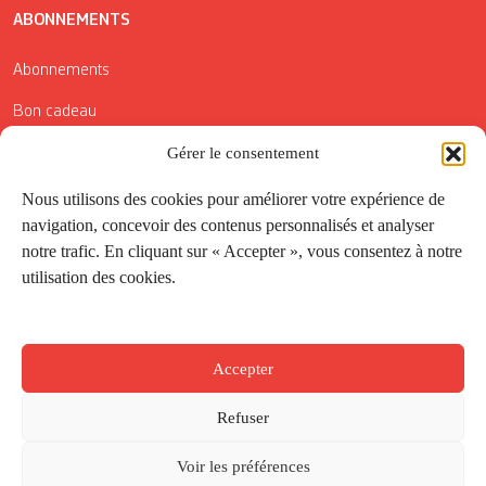
ABONNEMENTS
Abonnements
Bon cadeau
Gérer le consentement
Conditions générales de vente
Réductions de la Carte Côté Courrier
Nous utilisons des cookies pour améliorer votre expérience de
navigation, concevoir des contenus personnalisés et analyser
Application
notre trafic. En cliquant sur « Accepter », vous consentez à notre
utilisation des cookies.
Suivez-nous
Accepter
Refuser
Voir les préférences