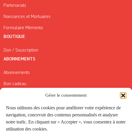
Partenariats
Naissances et Mortuaires
Formulaire Mémento
BOUTIQUE
Don / Souscription
ABONNEMENTS
Abonnements
Bon cadeau
Conditions générales de vente
Gérer le consentement
Réductions de la Carte Côté Courrier
Nous utilisons des cookies pour améliorer votre expérience de
navigation, concevoir des contenus personnalisés et analyser
Application
notre trafic. En cliquant sur « Accepter », vous consentez à notre
utilisation des cookies.