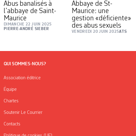
Abus banalisés à
Abbaye de St-
l’abbaye de Saint-
Maurice: une
Maurice
gestion «déficiente»
DIMANCHE 22 JUIN 2025
des abus sexuels
PIERRE-ANDRÉ SIEBER
VENDREDI 20 JUIN 2025
ATS
QUI SOMMES-NOUS?
Association éditrice
Équipe
Chartes
Soutenir Le Courrier
Contacts
Politique de cookies (UE)