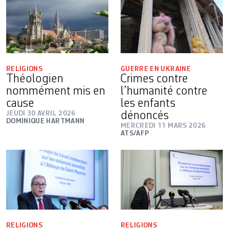
RELIGIONS
GUERRE EN UKRAINE
Théologien
Crimes contre
nommément mis en
l’humanité contre
cause
les enfants
JEUDI 30 AVRIL 2026
dénoncés
DOMINIQUE HARTMANN
MERCREDI 11 MARS 2026
ATS/AFP
RELIGIONS
RELIGIONS