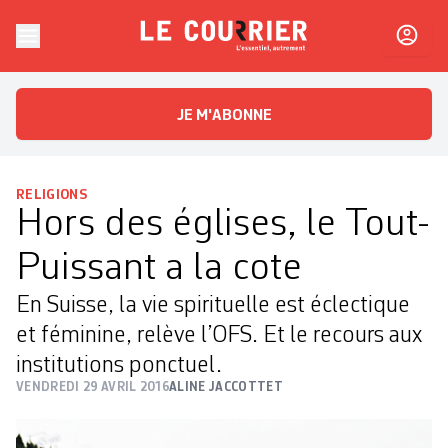
Skip to content
Le Courrier
L'essentiel, autrement
JE M'ABONNE
RELIGIONS
Hors des églises, le Tout-
Puissant a la cote
En Suisse, la vie spirituelle est éclectique
et féminine, relève l’OFS. Et le recours aux
institutions ponctuel.
VENDREDI 29 AVRIL 2016
ALINE JACCOTTET