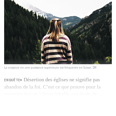
La croyance en une puissance supérieure est fréquente en Suisse. DR
Désertion des églises ne signifie pas
ENQUÊTE
abandon de la foi. C’est ce que prouve pour la
première fois et à large échelle une étude de
l’Office fédéral de la statistique sur la langue, la
religion et la culture 2014, publiée le 22 avril. Un
premier chiffre pour le démontrer: dans notre