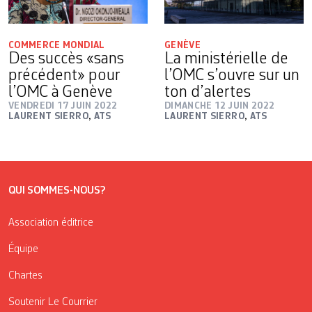
COMMERCE MONDIAL
GENÈVE
Des succès «sans
La ministérielle de
précédent» pour
l’OMC s’ouvre sur un
l’OMC à Genève
ton d’alertes
VENDREDI 17 JUIN 2022
DIMANCHE 12 JUIN 2022
LAURENT SIERRO
,
ATS
LAURENT SIERRO
,
ATS
QUI SOMMES-NOUS?
Association éditrice
Équipe
Chartes
Soutenir Le Courrier