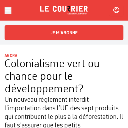
Skip to content
Le Courrier
L'essentiel, autrement
JE M'ABONNE
AGORA
Colonialisme vert ou
chance pour le
développement?
Un nouveau règlement interdit
l’importation dans l’UE des sept produits
qui contribuent le plus à la déforestation. Il
faut s’assurer que les petits