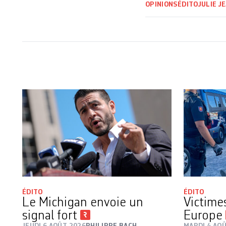
OPINIONS
ÉDITO
JULIE J
ÉDITO
ÉDITO
Le Michigan envoie un
Victime
signal fort
Europe
JEUDI 6 AOÛT 2026
PHILIPPE BACH
MARDI 4 AO