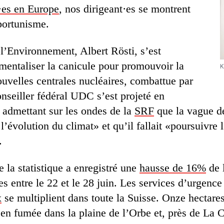
·es en Europe
, nos dirigeant·es se montrent
portunisme.
 l’Environnement, Albert Rösti, s’est
mentaliser la canicule pour promouvoir la
K
ouvelles centrales nucléaires, combattue par
nseiller fédéral UDC s’est projeté en
, admettant sur les ondes de la
SRF
que la vague de
l’évolution du climat» et qu’il fallait «poursuivre l
.
e la statistique a enregistré une
hausse de 16%
de 
s entre le 22 et le 28 juin. Les services d’urgence
x
se multiplient dans toute la Suisse. Onze hectar
s en fumée dans la plaine de l’Orbe et, près de La