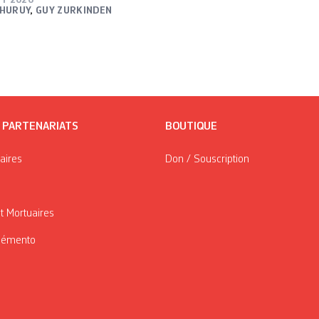
 HURUY
,
GUY ZURKINDEN
/ PARTENARIATS
BOUTIQUE
taires
Don / Souscription
t Mortuaires
Mémento