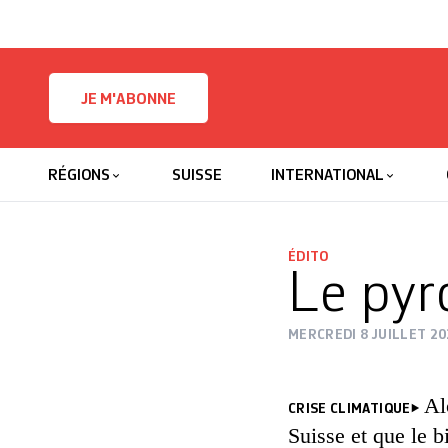
Skip to content
JE M'ABONNE
RÉGIONS
SUISSE
INTERNATIONAL
ÉDITO
Le pyr
MERCREDI 8 JUILLET 20
Al
CRISE CLIMATIQUE
Suisse et que le b