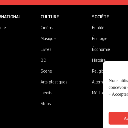
RNATIONAL
CULTURE
SOCIÉTÉ
rité
Cinéma
Égalité
Musique
Écologie
Livres
Économie
BD
Histoire
Scène
Religions
Nous utili
Arts plastiques
Alternatives
concevoir d
Inédits
Médias
« Accepter 
Strips
Ac