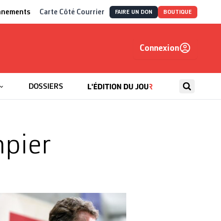
nnements
Carte Côté Courrier
FAIRE UN DON
BOUTIQUE
Connexion
, autrement
DOSSIERS
pier