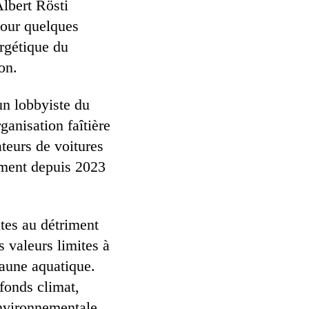
Albert Rösti
pour quelques
ergétique du
on.
un lobbyiste du
ganisation faîtière
teurs de voitures
nement depuis 2023
utes au détriment
s valeurs limites à
faune aquatique.
fonds climat,
 environnementale.