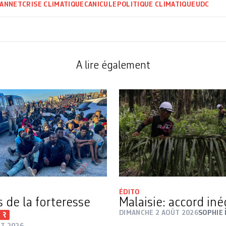
EANNET
CRISE CLIMATIQUE
CANICULE
POLITIQUE CLIMATIQUE
UDC
A lire également
ÉDITO
s de la forteresse
Malaisie: accord in
DIMANCHE 2 AOÛT 2026
SOPHIE
ÛT 2026