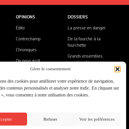
OPINIONS
DOSSIERS
Édito
La presse en danger
Contrechamp
De la fourche à la
fourchette
Chroniques
Grands ensembles,
On nous écrit
grandes idées
Gérer le consentement
Nos invité·es
Lieux abandonnés
sons des cookies pour améliorer votre expérience de navigation,
A côté de la plaque
es contenus personnalisés et analyser notre trafic. En cliquant sur
», vous consentez à notre utilisation des cookies.
cepter
Refuser
Voir les préférences