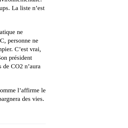
ps. La liste n’est
matique ne
DC, personne ne
ier. C’est vrai,
Son président
s de CO2 n’aura
Comme l’affirme le
argnera des vies.