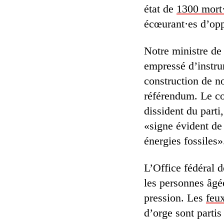
état de
1300 mort
écœurant·es d’op
Notre ministre de
empressé d’instru
construction de n
référendum. Le co
dissident du parti
«signe évident de 
énergies fossiles»
L’Office fédéral d
les personnes âgée
pression. Les
feu
d’orge sont parti