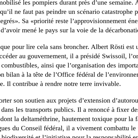
 mobilisé les pompiers durant près d’une semaine. 
«qu’il ne faut pas peindre un scénario catastrophe 
degrés». Sa «priorité reste l’approvisionnement én
 d’avoir mené le pays sur la voie de la décarbonati
ique pour lire cela sans broncher. Albert Rösti est 
ccéder au gouvernement, il a présidé Swissoil, l’or
 combustibles, ainsi que l’organisation des importa
n bilan à la tête de l’Office fédéral de l’environ
e. Il contribue à rendre notre terre invivable.
orter son soutien aux projets d’extension d’autoro
dans les transports publics. Il a renoncé à fixer de
 dont la deltaméthrine, hautement toxique pour la 
es du Conseil fédéral, il a vivement combattu le 
a biodiversité et l’initiative pour la responsabilité