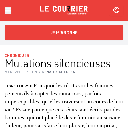
Skip to content
Le Courrier
L'essentiel, autrement
JE M'ABONNE
CHRONIQUES
Mutations silencieuses
MERCREDI 17 JUIN 2026
NADIA BOEHLEN
Pourquoi les récits sur les femmes
LIBRE COURS
peinent-ils à capter les mutations, parfois
imperceptibles, qu’elles traversent au cours de leur
vie? Est-ce parce que ces récits sont écrits par des
hommes, qui ont placé le désir féminin au service
du leur, pour satisfaire leur plaisir, leur emprise,