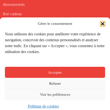
Abonnements
Bon cadeau
Conditions générales de vente
Gérer le consentement
Réductions de la Carte Côté Courrier
Nous utilisons des cookies pour améliorer votre expérience de
navigation, concevoir des contenus personnalisés et analyser
Application
notre trafic. En cliquant sur « Accepter », vous consentez à notre
utilisation des cookies.
Suivez-nous
Accepter
Refuser
Voir les préférences
Politique de cookies