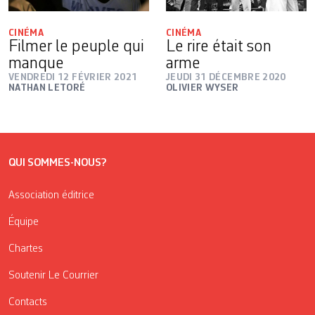
CINÉMA
CINÉMA
Filmer le peuple qui
Le rire était son
manque
arme
VENDREDI 12 FÉVRIER 2021
JEUDI 31 DÉCEMBRE 2020
NATHAN LETORÉ
OLIVIER WYSER
QUI SOMMES-NOUS?
Association éditrice
Équipe
Chartes
Soutenir Le Courrier
Contacts