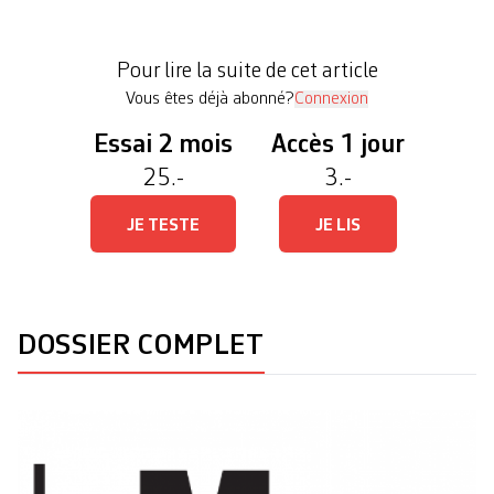
Frustration Magazine, dans un essai paru en
février dernier. Pavé dans la mare du septième art,
Pour lire la suite de cet article
[…]
Vous êtes déjà abonné?
Connexion
Essai 2 mois
Accès 1 jour
25.-
3.-
JE TESTE
JE LIS
DOSSIER COMPLET