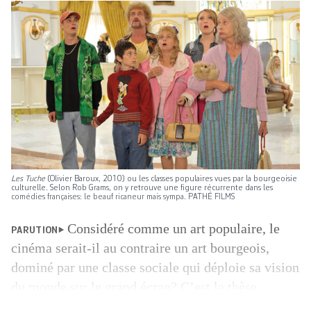
Les Tuche
(Olivier Baroux, 2010) ou les classes populaires vues par la bourgeoisie
culturelle. Selon Rob Grams, on y retrouve une figure récurrente dans les
comédies françaises: le beauf ricaneur mais sympa. PATHÉ FILMS
Considéré comme un art po­pulaire, le
PARUTION
cinéma serait-il au con­traire un art bourgeois,
dominé par une classe sociale qui déploie sa vision
du monde sur le grand écran? C’est la thèse
défendue par Rob Grams, co­rédacteur en chef de