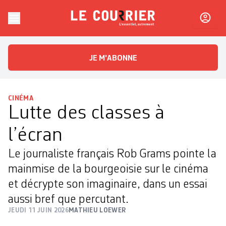
Skip to content
Le Courrier
L'essentiel, autrement
JE M'ABONNE
CINÉMA
Lutte des classes à
l’écran
Le journaliste français Rob Grams pointe la
mainmise de la bourgeoisie sur le cinéma
et décrypte son imaginaire, dans un essai
aussi bref que percutant.
JEUDI 11 JUIN 2026
MATHIEU LOEWER