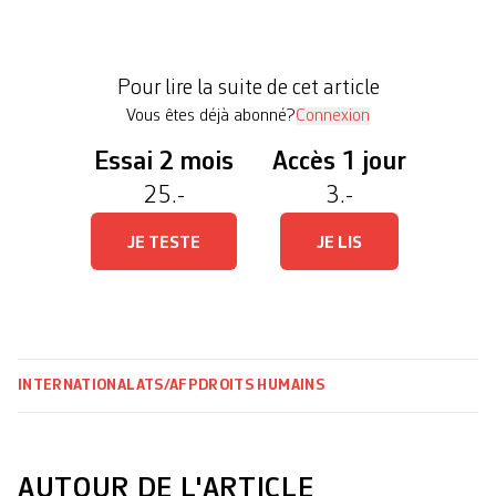
du dossier. Cette ouverture d’information
judiciaire avait été ordonnée sur décision de la
cour d’appel de Paris, après un long parcours
Pour lire la suite de cet article
procédural. Fabrice Leggeri […]
Vous êtes déjà abonné?
Connexion
Essai 2 mois
Accès 1 jour
25.-
3.-
JE TESTE
JE LIS
INTERNATIONAL
ATS/AFP
DROITS HUMAINS
AUTOUR DE L'ARTICLE