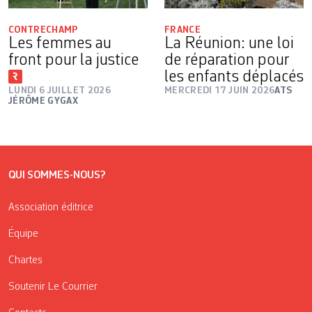
CONTRECHAMP
FRANCE
Les femmes au
La Réunion: une loi
front pour la justice
de réparation pour
les enfants déplacés
LUNDI 6 JUILLET 2026
MERCREDI 17 JUIN 2026
ATS
JÉRÔME GYGAX
QUI SOMMES-NOUS?
Association éditrice
Équipe
Chartes
Soutenir Le Courrier