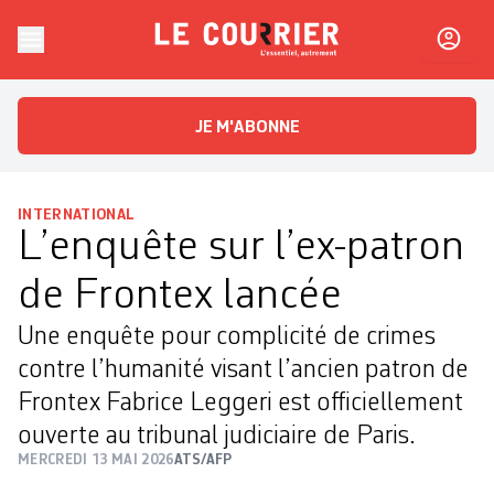
Skip to content
Le Courrier
L'essentiel, autrement
JE M'ABONNE
INTERNATIONAL
L’enquête sur l’ex-patron
de Frontex lancée
Une enquête pour complicité de crimes
contre l’humanité visant l’ancien patron de
Frontex Fabrice Leggeri est officiellement
ouverte au tribunal judiciaire de Paris.
MERCREDI 13 MAI 2026
ATS/AFP