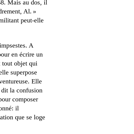
8. Mais au dos, il
drement, Al. »
litant peut-elle
limpsestes. A
pour en écrire un
 tout objet qui
 elle superpose
aventureuse. Elle
 dit la confusion
 pour composer
onné: il
iation que se loge