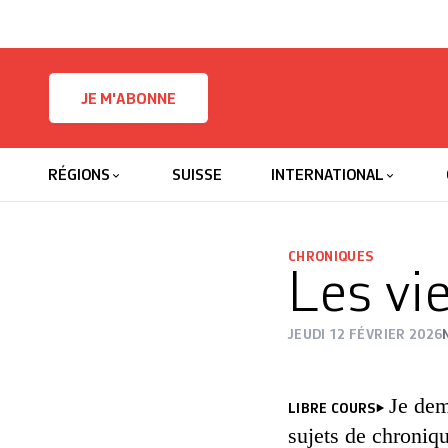
Skip to content
JE M'ABONNE
RÉGIONS
SUISSE
INTERNATIONAL
CHRONIQUES
Les vi
JEUDI 12 FÉVRIER 2026
Je dem
LIBRE COURS
sujets de chroniq