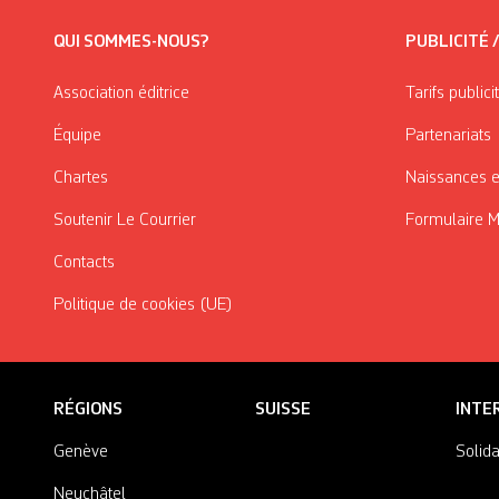
QUI SOMMES-NOUS?
PUBLICITÉ 
Association éditrice
Tarifs publici
Équipe
Partenariats
Chartes
Naissances e
Soutenir Le Courrier
Formulaire 
Contacts
Politique de cookies (UE)
RÉGIONS
SUISSE
INTE
Genève
Solida
Neuchâtel