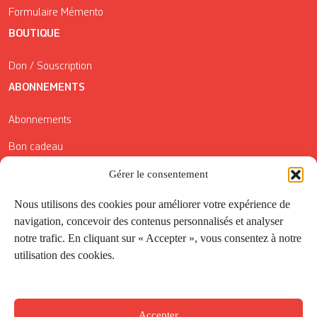
Formulaire Mémento
BOUTIQUE
Don / Souscription
ABONNEMENTS
Abonnements
Bon cadeau
Gérer le consentement
Conditions générales de vente
Réductions de la Carte Côté Courrier
Nous utilisons des cookies pour améliorer votre expérience de
navigation, concevoir des contenus personnalisés et analyser
Application
notre trafic. En cliquant sur « Accepter », vous consentez à notre
utilisation des cookies.
Suivez-nous
Accepter