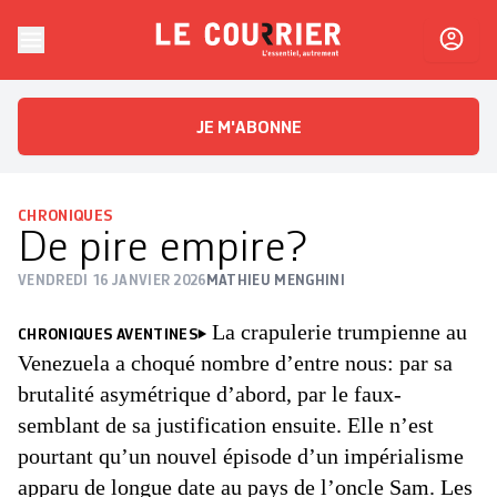
Skip to content
Le Courrier
L'essentiel, autrement
JE M'ABONNE
CHRONIQUES
De pire empire?
VENDREDI 16 JANVIER 2026
MATHIEU MENGHINI
La crapulerie trumpienne au
CHRONIQUES AVENTINES
Venezuela a choqué nombre d’entre nous: par sa
brutalité asymétrique d’abord, par le faux-
semblant de sa justification ensuite. Elle n’est
pourtant qu’un nouvel épisode d’un impérialisme
apparu de longue date au pays de l’oncle Sam. Les