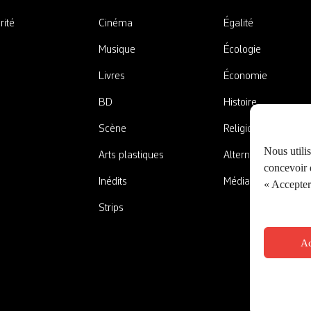
rité
Cinéma
Égalité
Musique
Écologie
Livres
Économie
BD
Histoire
Scène
Religions
Nous utili
Arts plastiques
Alternatives
concevoir d
Inédits
Médias
« Accepter 
Strips
Ac