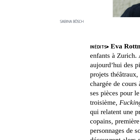
SABINA BÖSCH
Eva Rott
INÉDITS
enfants à Zurich. 
aujourd’hui des p
projets théâtraux,
chargée de cours 
ses pièces pour le
troisième,
Fuckin
qui relatent une p
copains, première
personnages de so
découvrent alors 