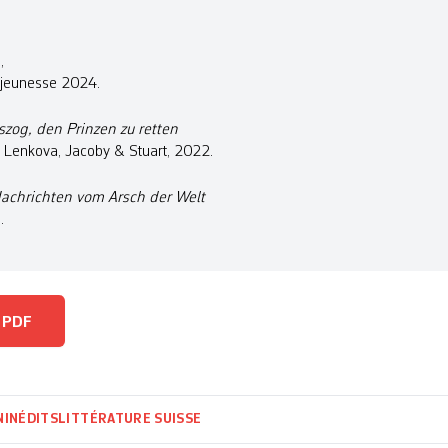
,
e jeunesse 2024.
uszog, den Prinzen zu retten
ire Lenkova, Jacoby & Stuart, 2022.
Nachrichten vom Arsch der Welt
.
 PDF
N
INÉDITS
LITTÉRATURE SUISSE