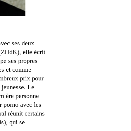
avec ses deux
(ZHdK), elle écrit
ppe ses propres
oles et comme
ombreux prix pour
s jeunesse. Le
remière personne
er porno avec les
l réunit certains
s), qui se