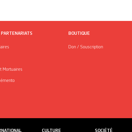
/ PARTENARIATS
BOUTIQUE
taires
Don / Souscription
t Mortuaires
Mémento
RNATIONAL
CULTURE
SOCIÉTÉ