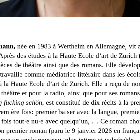
mann,
née en 1983 à Wertheim en Allemagne, vit 
Après des études à la Haute Ecole d’art de Zurich 
ièces de théâtre ainsi que des romans. Elle dévelo
 travaille comme médiatrice littéraire dans les éc
à la Haute Ecole d’art de Zurich. Elle a reçu de n
 théâtre et pour la radio, ainsi que pour ses roman
g fucking schön
, est constitué de dix récits à la p
remière fois: premier baiser avec la langue, premi
 fois tout·e nu·e avec quelqu’un, … Ce roman chora
n premier roman (paru le 9 janvier 2026 en françai
sous un angle nouveau, plus intime et vulnérable.